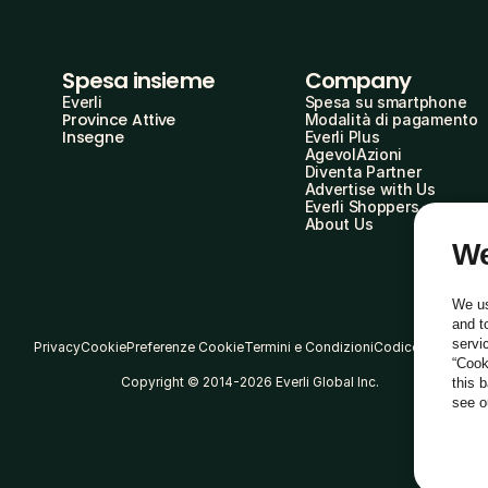
Spesa insieme
Company
Everli
Spesa su smartphone
Province Attive
Modalità di pagamento
Insegne
Everli Plus
AgevolAzioni
Diventa Partner
Advertise with Us
Everli Shoppers
About Us
We
We us
and t
servi
Privacy
Cookie
Preferenze Cookie
Termini e Condizioni
Codice Etico
“Cook
Copyright © 2014-2026 Everli Global Inc.
this 
see 