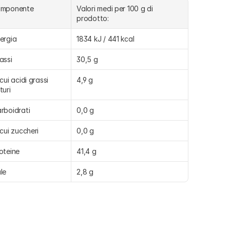
omponente
Valori medi per 100 g di 
prodotto:
ergia
1834 kJ / 441 kcal
assi
30,5 g
 cui acidi grassi 
4,9 g
turi
rboidrati
0,0 g
 cui zuccheri
0,0 g
oteine
41,4 g
le
2,8 g