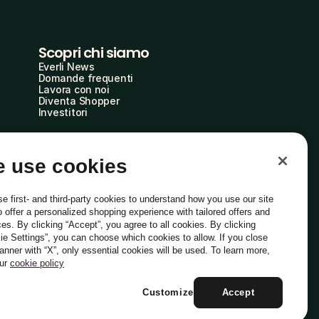
Scopri chi siamo
Everli News
Domande frequenti
Lavora con noi
Diventa Shopper
Investitori
 use cookies
e first- and third-party cookies to understand how you use our site
o offer a personalized shopping experience with tailored offers and
ces. By clicking “Accept”, you agree to all cookies. By clicking
ie Settings”, you can choose which cookies to allow. If you close
Italiano
banner with “X”, only essential cookies will be used. To learn more,
our
cookie policy
Customize
Accept