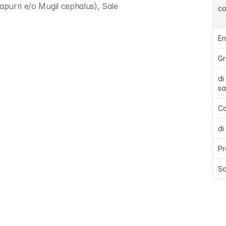
apurri e/o Mugil cephalus), Sale
c
En
Gr
di
sa
Ca
di
Pr
Sa