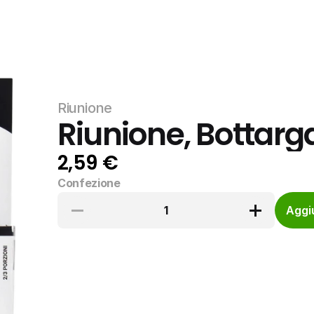
Riunione
Riunione, Bottarg
2,59 €
Confezione
1
Aggiu