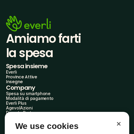
Amiamo farti
la spesa
Spesa insieme
Everli
Province Attive
Insegne
Company
Spesa su smartphone
Modalità di pagamento
Everli Plus
AgevolAzioni
Diventa Partner
Advertise with Us
Everli Shoppers
We use cookies
About Us
Scopri chi siamo