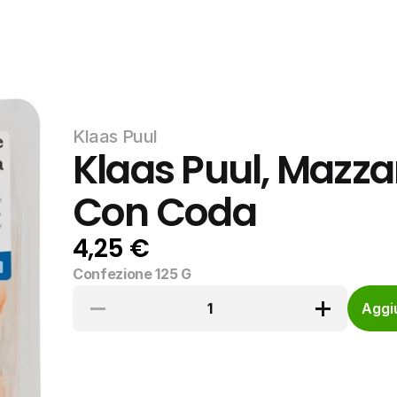
Klaas Puul
Klaas Puul, Mazzan
Con Coda
4,25 €
Confezione 125 G
1
Aggiu