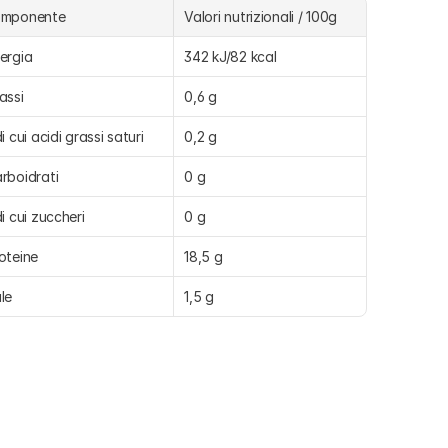
omponente
Valori nutrizionali / 100g
ergia
342 kJ/82 kcal
assi
0,6 g
di cui acidi grassi saturi
0,2 g
rboidrati
0 g
di cui zuccheri
0 g
oteine
18,5 g
le
1,5 g