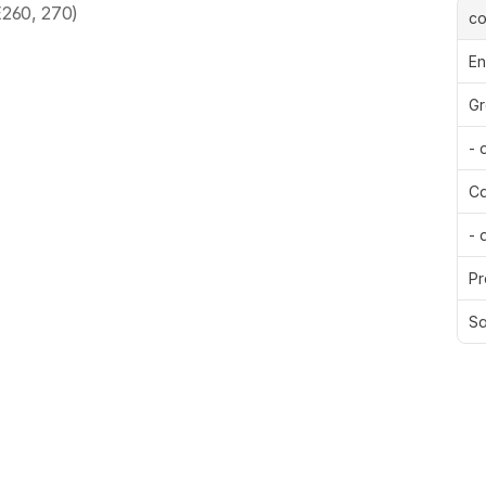
(E260, 270)
c
En
Gr
- 
Ca
- 
Pr
Sa