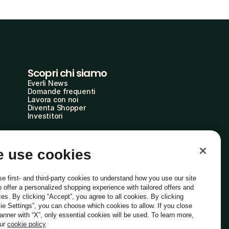
Scopri chi siamo
Everli News
Domande frequenti
Lavora con noi
Diventa Shopper
Investitori
 use cookies
e first- and third-party cookies to understand how you use our site
o offer a personalized shopping experience with tailored offers and
ces. By clicking “Accept”, you agree to all cookies. By clicking
ie Settings”, you can choose which cookies to allow. If you close
Italiano
banner with “X”, only essential cookies will be used. To learn more,
our
cookie policy