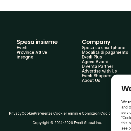
Spesa insieme
Company
Everli
Spesa su smartphone
Province Attive
Modalità di pagamento
Insegne
Everli Plus
AgevolAzioni
Diventa Partner
Advertise with Us
Everli Shoppers
About Us
We
We us
and t
servi
Privacy
Cookie
Preferenze Cookie
Termini e Condizioni
Codice Etico
“Cook
Copyright © 2014-2026 Everli Global Inc.
this 
see 