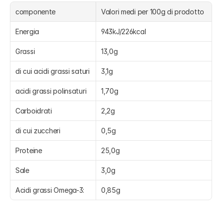
componente
Valori medi per 100g di prodotto
Energia
943kJ/226kcal
Grassi
13,0g
di cui acidi grassi saturi
3,1g
acidi grassi polinsaturi
1,70g
Carboidrati
2,2g
di cui zuccheri
0,5g
Proteine
25,0g
Sale
3,0g
Acidi grassi Omega-3:
0,85g