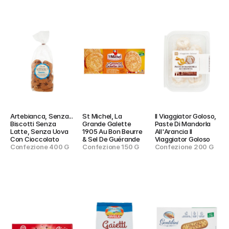
Artebianca, Senza... 
St Michel, La 
Il Viaggiator Goloso, 
Biscotti Senza 
Grande Galette 
Paste Di Mandorla 
Latte, Senza Uova 
1905 Au Bon Beurre 
All'Arancia Il 
Con Cioccolato
& Sel De Guérande
Viaggiator Goloso
Confezione 400 G
Confezione 150 G
Confezione 200 G