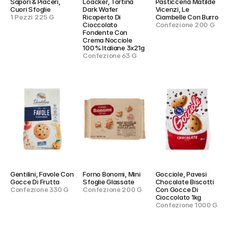
Sapori & Piaceri, 
Loacker, Tortina 
Pasticceria Matilde 
Cuori Sfoglie
Dark Wafer 
Vicenzi, Le 
1 Pezzi 225 G
Ricoperto Di 
Ciambelle Con Burro
Cioccolato 
Confezione 200 G
Fondente Con 
Crema Nocciole 
100% Italiane 3x21g
Confezione 63 G
Gentilini, Favole Con 
Forno Bonomi, Mini 
Gocciole, Pavesi  
Gocce Di Frutta
Sfoglie Glassate
Chocolate Biscotti 
Confezione 330 G
Confezione 200 G
Con Gocce Di 
Cioccolato 1kg
Confezione 1000 G