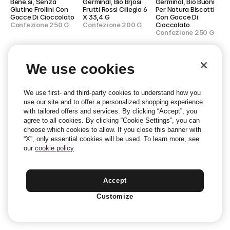
Bene.sì, Senza 
Germinal, Bio Brjosi 
Germinal, Bio Buoni 
Glutine Frollini Con 
Frutti Rossi Ciliegia 6 
Per Natura Biscotti 
Gocce Di Cioccolato
X 33,4 G
Con Gocce Di 
Confezione 250 G
Confezione 200 G
Cioccolato
Confezione 250 G
We use cookies
We use first- and third-party cookies to understand how you
use our site and to offer a personalized shopping experience
with tailored offers and services. By clicking “Accept”, you
agree to all cookies. By clicking “Cookie Settings”, you can
choose which cookies to allow. If you close this banner with
“X”, only essential cookies will be used. To learn more, see
our
cookie policy
Pasticceria Di 
Sondey, Biscotti Al 
Realforno Senza 
Accept
Sambuco, Gubelletti 
Burro
Glutine, Frollini Al 
Ripieni All'Albicocca
Confezione 
Cacao Senza 
Customize
Confezione 250 G
0.400kg
Glutine
Confezione 
0.250kg