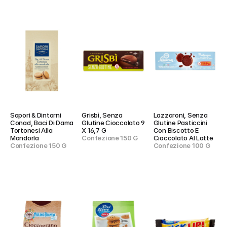
Sapori & Dintorni 
Grisbì, Senza 
Lazzaroni, Senza 
Conad, Baci Di Dama 
Glutine Cioccolato 9 
Glutine Pasticcini 
Tortonesi Alla 
X 16,7 G
Con Biscotto E 
Mandorla
Confezione 150 G
Cioccolato Al Latte
Confezione 150 G
Confezione 100 G