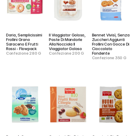
Doria, Semplicissimi 
Il Viaggiator Goloso, 
Bennet Vivisì, Senza 
Frollini Grano 
Paste Di Mandorle 
Zuccheri Aggiunti 
Saraceno E Frutti 
Alla Nocciola Il 
Frollini Con Gocce Di 
Rossi - Flowpack
Viaggiator Goloso
Cioccolato 
Confezione 280 G
Confezione 200 G
Fondente
Confezione 350 G