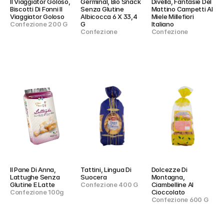
Il Viaggiator Goloso, 
Germinal, Bio Snack 
Divella, Fantasie Del 
Biscotti Di Fonni Il 
Senza Glutine 
Mattino Campetti Al 
Viaggiator Goloso
Albicocca 6 X 33,4 
Miele Millefiori 
Confezione 200 G
G
Italiano
Confezione
Confezione
Il Pane Di Anna, 
Tattini, Lingua Di 
Dolcezze Di 
Lattughe Senza 
Suocera
Montagna, 
Glutine E Latte
Confezione 400 G
Ciambelline Al 
Confezione 100g
Cioccolato
Confezione 600 G