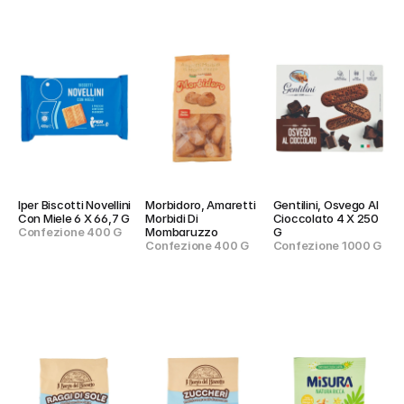
Iper Biscotti Novellini 
Morbidoro, Amaretti 
Gentilini, Osvego Al 
Con Miele 6 X 66,7 G
Morbidi Di 
Cioccolato 4 X 250 
Confezione 400 G
Mombaruzzo
G
Confezione 400 G
Confezione 1000 G