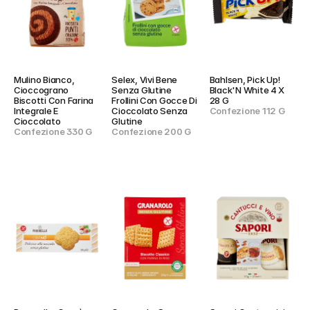
Mulino Bianco, 
Selex, Vivi Bene 
Bahlsen, Pick Up! 
Cioccograno 
Senza Glutine 
Black'N White 4 X 
Biscotti Con Farina 
Frollini Con Gocce Di 
28 G
Integrale E 
Cioccolato Senza 
Confezione 112 G
Cioccolato
Glutine
Confezione 330 G
Confezione 200 G