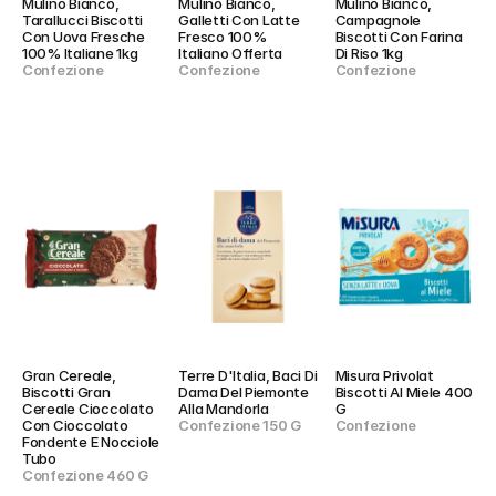
Mulino Bianco, 
Mulino Bianco, 
Mulino Bianco, 
Tarallucci Biscotti 
Galletti Con Latte 
Campagnole 
Con Uova Fresche 
Fresco 100% 
Biscotti Con Farina 
100% Italiane 1kg
Italiano Offerta
Di Riso 1kg
Confezione
Confezione
Confezione
Gran Cereale, 
Terre D'Italia, Baci Di 
Misura Privolat 
Biscotti Gran 
Dama Del Piemonte 
Biscotti Al Miele 400 
Cereale Cioccolato 
Alla Mandorla
G
Con Cioccolato 
Confezione 150 G
Confezione
Fondente E Nocciole 
Tubo
Confezione 460 G