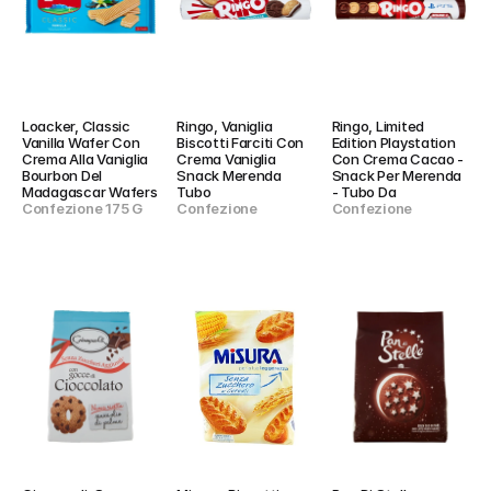
Loacker, Classic 
Ringo, Vaniglia 
Ringo, Limited 
Vanilla Wafer Con 
Biscotti Farciti Con 
Edition Playstation 
Crema Alla Vaniglia 
Crema Vaniglia 
Con Crema Cacao - 
Bourbon Del 
Snack Merenda 
Snack Per Merenda 
Madagascar Wafers
Tubo
- Tubo Da
Confezione 175 G
Confezione
Confezione