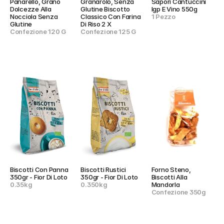
Panarello, Granò 
Granarolo, Senza 
Sapori Cantuccini 
Dolcezze Alla 
Glutine Biscotto 
Igp E Vino 550g
Nocciola Senza 
Classico Con Farina 
1 Pezzo
Glutine
Di Riso 2 X
Confezione 120 G
Confezione 125 G
Biscotti Con Panna 
Biscotti Rustici 
Forno Steno, 
350gr - Fior Di Loto
350gr - Fior Di Loto
Biscotti Alla 
0.35kg
0.350kg
Mandorla
Confezione 350g