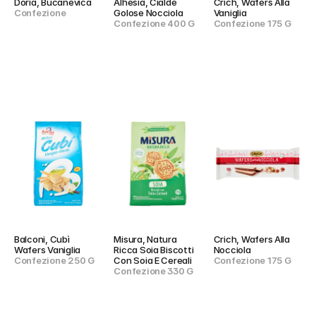
Doria, Bucanevica
Alhesia, Cialde 
Crich, Wafers Alla 
Confezione
Golose Nocciola
Vaniglia
Confezione 400 G
Confezione 175 G
Balconi, Cubì 
Misura, Natura 
Crich, Wafers Alla 
Wafers Vaniglia
Ricca Soia Biscotti 
Nocciola
Confezione 250 G
Con Soia E Cereali
Confezione 175 G
Confezione 330 G