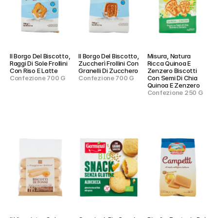
Il Borgo Del Biscotto, 
Il Borgo Del Biscotto, 
Misura, Natura 
Raggi Di Sole Frollini 
Zuccherì Frollini Con 
Ricca Quinoa E 
Con Riso E Latte
Granelli Di Zucchero
Zenzero Biscotti 
Confezione 700 G
Confezione 700 G
Con Semi Di Chia 
Quinoa E Zenzero
Confezione 250 G