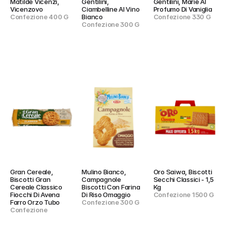
Matilde Vicenzi, 
Gentilini, 
Gentilini, Marie Al 
Vicenzovo
Ciambelline Al Vino 
Profumo Di Vaniglia
Confezione 400 G
Bianco
Confezione 330 G
Confezione 300 G
Gran Cereale, 
Mulino Bianco, 
Oro Saiwa, Biscotti 
Biscotti Gran 
Campagnole 
Secchi Classici - 1,5 
Cereale Classico 
Biscotti Con Farina 
Kg
Fiocchi Di Avena 
Di Riso Omaggio
Confezione 1500 G
Farro Orzo Tubo
Confezione 300 G
Confezione