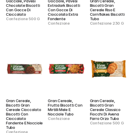
Gocciole, Pavesi  
Gocciole, Pavesi  
Gran Cereale, 
Chocolate Biscotti 
Extradark Biscotti 
Biscotti Gran 
Con Gocce Di 
Con Gocce Di 
Cereale Riso E 
Cioccolato
Cioccolato Extra 
Cornflakes Biscotti 
Confezione 500 G
Fondente
Tubo
Confezione
Confezione 230 G
Gran Cereale, 
Gran Cereale, 
Gran Cereale, 
Biscotti Gran 
Frutta Biscotti Con 
Biscotti Gran 
Cereale Cioccolato 
Mirtilli Mele E 
Cereale Classico 
Biscotti Con 
Nocciole Tubo
Fiocchi Di Avena 
Cioccolato 
Confezione
Farro Orzo Tubo
Fondente E Nocciole 
Confezione 500 G
Tubo
Confezione