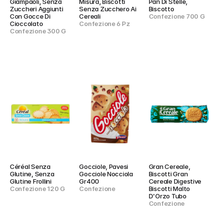
Giampaoli, Senza 
Misura, Biscotti 
Pan Di Stelle, 
Zuccheri Aggiunti 
Senza Zucchero Ai 
Biscotto
Con Gocce Di 
Cereali
Confezione 700 G
Cioccolato
Confezione 6 Pz
Confezione 300 G
Céréal Senza 
Gocciole, Pavesi 
Gran Cereale, 
Glutine, Senza 
Gocciole Nocciola 
Biscotti Gran 
Glutine Frollini
Gr400
Cereale Digestive 
Confezione 120 G
Confezione
Biscotti Malto 
D'Orzo Tubo
Confezione