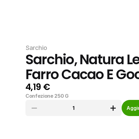
Sarchio
Sarchio, Natura Le
Farro Cacao E Goc
4,19 €
Confezione 250 G
1
Aggiu