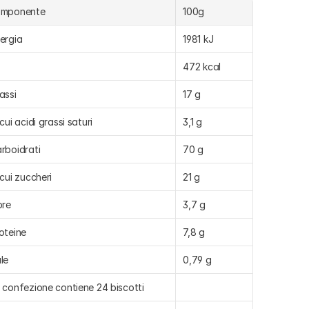
omponente
100g
ergia
1981 kJ
472 kcal
assi
17 g
 cui acidi grassi saturi
3,1 g
rboidrati
70 g
 cui zuccheri
21 g
bre
3,7 g
oteine
7,8 g
le
0,79 g
 confezione contiene 24 biscotti