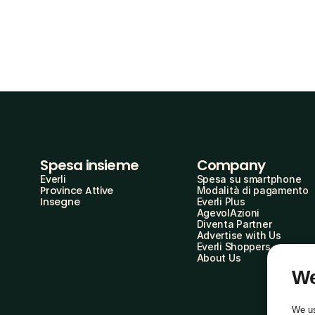
Spesa insieme
Company
Everli
Spesa su smartphone
Province Attive
Modalità di pagamento
Insegne
Everli Plus
AgevolAzioni
Diventa Partner
Advertise with Us
Everli Shoppers
About Us
We
We us