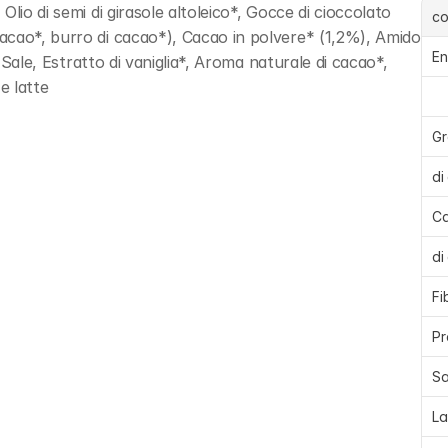
lio di semi di girasole altoleico*, Gocce di cioccolato 
c
acao*, burro di cacao*), Cacao in polvere* (1,2%), Amido 
En
 Sale, Estratto di vaniglia*, Aroma naturale di cacao*, 
e latte
Gr
di
Ca
di
Fi
Pr
Sa
La