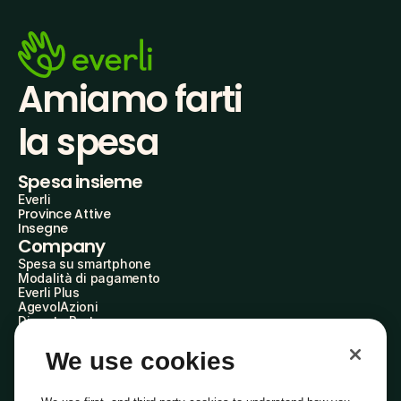
Amiamo farti
la spesa
Spesa insieme
Everli
Province Attive
Insegne
Company
Spesa su smartphone
Modalità di pagamento
Everli Plus
AgevolAzioni
Diventa Partner
Advertise with Us
Everli Shoppers
We use cookies
About Us
Scopri chi siamo
Everli News