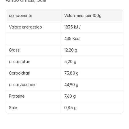
Amido di mais, Sale
componente
Valori medi per 100g
Valore energetico
1835 kJ /
435 Kcal
Grassi
12,20 g
di cui saturi
5,20 g
Carboidrati
73,80 g
di cui zuccheri
44,90 g
Proteine
7,60 g
Sale
0,85 g