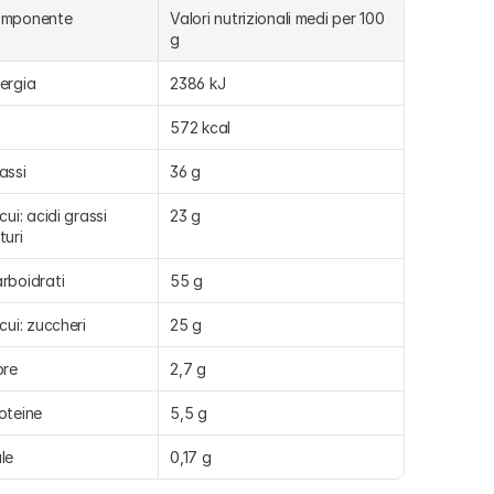
omponente
Valori nutrizionali medi per 100 
g
ergia
2386 kJ
572 kcal
assi
36 g
 cui: acidi grassi 
23 g
turi
rboidrati
55 g
 cui: zuccheri
25 g
bre
2,7 g
oteine
5,5 g
le
0,17 g