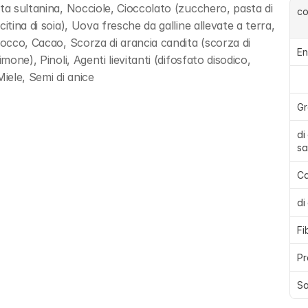
ta sultanina, Nocciole, Cioccolato (zucchero, pasta di 
c
tina di soia), Uova fresche da galline allevate a terra, 
Cocco, Cacao, Scorza di arancia candita (scorza di 
En
one), Pinoli, Agenti lievitanti (difosfato disodico, 
iele, Semi di anice
Gr
di
sa
Ca
di
Fi
Pr
Sa