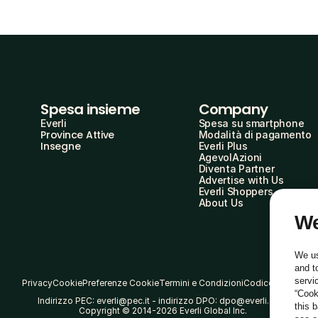
Spesa insieme
Company
Everli
Spesa su smartphone
Province Attive
Modalità di pagamento
Insegne
Everli Plus
AgevolAzioni
Diventa Partner
Advertise with Us
Everli Shoppers
About Us
We
We us
and t
servi
Privacy
Cookie
Preferenze Cookie
Termini e Condizioni
Codice Etico
“Cook
Indirizzo PEC: everli@pec.it - indirizzo DPO: dpo@everli.com
this 
Copyright © 2014-2026 Everli Global Inc.