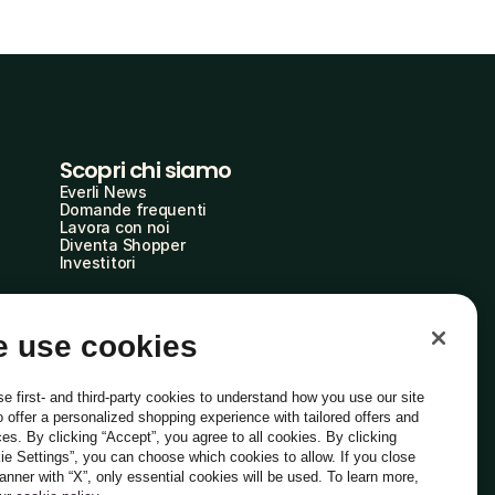
Scopri chi siamo
Everli News
Domande frequenti
Lavora con noi
Diventa Shopper
Investitori
 use cookies
e first- and third-party cookies to understand how you use our site
o offer a personalized shopping experience with tailored offers and
ces. By clicking “Accept”, you agree to all cookies. By clicking
ie Settings”, you can choose which cookies to allow. If you close
Italiano
banner with “X”, only essential cookies will be used. To learn more,