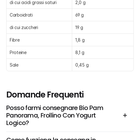
di cui acidi grassi saturi
2,0 g
Carboidrati
69 g
di cui zuccheri
19 g
Fibre
1,8 g
Proteine
8,1 g
Sale
0,45 g
Domande Frequenti
Posso farmi consegnare Bio Pam 
Panorama, Frollino Con Yogurt  
Logico?