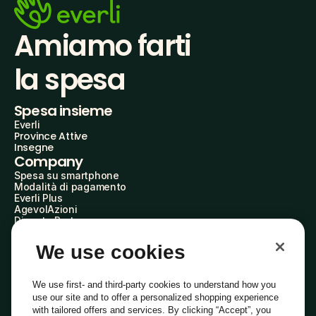
Amiamo farti
la spesa
Spesa insieme
Everli
Province Attive
Insegne
Company
Spesa su smartphone
Modalità di pagamento
Everli Plus
AgevolAzioni
Diventa Partner
Advertise with Us
Everli Shoppers
We use cookies
About Us
Scopri chi siamo
Everli News
We use first- and third-party cookies to understand how you
Domande frequenti
use our site and to offer a personalized shopping experience
Lavora con noi
with tailored offers and services. By clicking “Accept”, you