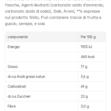
fresche, Agenti lievitanti (carbonato acido d'ammonio, 
carbonato acido di sodio), Sale, Aromi, *% espresse 
sul prodotto finito, Può contenere tracce di frutta a 
guscio, senape, e soia
componente
Per 100 g
Energia
1933 kJ
460 kcal
Grassi
17 g
di cui Acidi grassi saturi
3,6 g
Carboidrati
69 g
di cui Zuccheri
22 g
Fibre
3,0 g