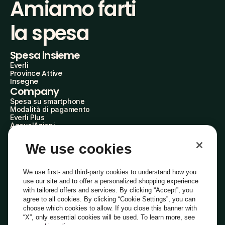
Amiamo farti
la spesa
Spesa insieme
Everli
Province Attive
Insegne
Company
Spesa su smartphone
Modalità di pagamento
Everli Plus
AgevolAzioni
Diventa Partner
Advertise with Us
We use cookies
Everli Shoppers
About Us
Scopri chi siamo
We use first- and third-party cookies to understand how you
Everli News
use our site and to offer a personalized shopping experience
Domande frequenti
with tailored offers and services. By clicking “Accept”, you
Lavora con noi
agree to all cookies. By clicking “Cookie Settings”, you can
Diventa Shopper
choose which cookies to allow. If you close this banner with
Investitori
“X”, only essential cookies will be used. To learn more, see
Privacy
Cookie
Preferenze Cookie
Termini e Condizioni
Codice Etico