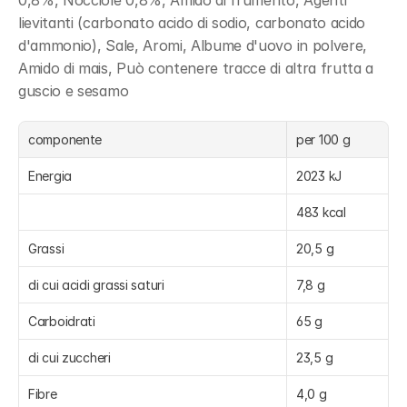
0,8%, Nocciole 0,8%, Amido di frumento, Agenti 
lievitanti (carbonato acido di sodio, carbonato acido 
d'ammonio), Sale, Aromi, Albume d'uovo in polvere, 
Amido di mais, Può contenere tracce di altra frutta a 
guscio e sesamo
componente
per 100 g 
Energia
2023 kJ
483 kcal
Grassi
20,5 g
di cui acidi grassi saturi
7,8 g
Carboidrati
65 g
di cui zuccheri
23,5 g
Fibre
4,0 g