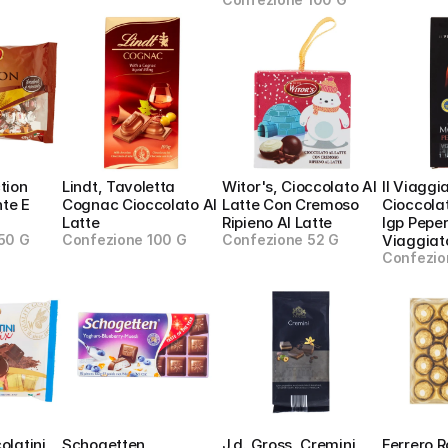
tion 
Lindt, Tavoletta 
Witor's, Cioccolato Al 
Il Viaggi
te E 
Cognac Cioccolato Al 
Latte Con Cremoso 
Cioccolat
Latte
Ripieno Al Latte
Igp Pepero
50 G
Confezione 100 G
Confezione 52 G
Viaggiat
Confezio
latini 
Schogetten, 
J.d. Gross, Cremini 
Ferrero R