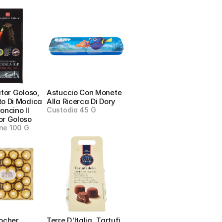
ator Goloso, 
Astuccio Con Monete 
o Di Modica 
Alla Ricerca Di Dory
ncino Il 
Custodia 45 G
or Goloso
ne 100 G
ocher, 
Terre D'Italia, Tartufi 