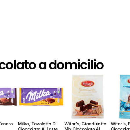
colato a domicilio
enero, 
Milka, Tavoletta Di 
Witor's, Gianduiotto 
Witor's, 
Cioccolato Al Latte 
Mix Cioccolato Al 
Cioccolat