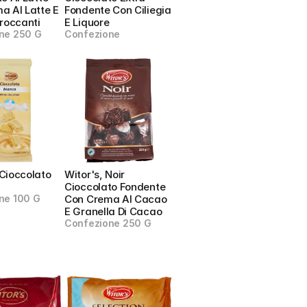
 Al Latte E 
Fondente Con Ciliegia 
Croccanti
E Liquore
ne 250 G
Confezione
Cioccolato 
Witor's, Noir 
Cioccolato Fondente 
ne 100 G
Con Crema Al Cacao 
E Granella Di Cacao
Confezione 250 G