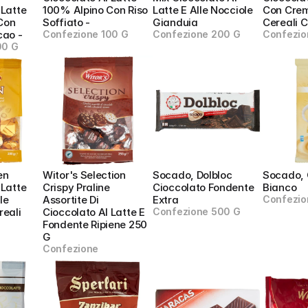
Latte 
100% Alpino Con Riso 
Latte E Alle Nocciole 
Con Crema
on 
Soffiato - 
Gianduia
Cereali 
cao -
Confezione 100 G
Confezione 200 G
Confezio
00 G
n 
Witor's Selection 
Socado, Dolbloc 
Socado, 
Latte 
Crispy Praline 
Cioccolato Fondente 
Bianco
e 
Assortite Di 
Extra
Confezio
eali 
Cioccolato Al Latte E 
Confezione 500 G
Fondente Ripiene 250 
G
Confezione