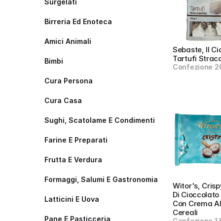
Surgelati
Birreria Ed Enoteca
Amici Animali
Sebaste, Il Ci
Tartufi Stracc
Bimbi
Confezione 2
Cura Persona
Cura Casa
Sughi, Scatolame E Condimenti
Farine E Preparati
Frutta E Verdura
Formaggi, Salumi E Gastronomia
Witor's, Crisp
Di Cioccolato 
Latticini E Uova
Con Crema Al 
Cereali
Pane E Pasticceria
Confezione 1 