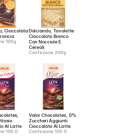
, Cioccolata 
Dolciando, Tavolette 
Arancia
Cioccolato Bianco 
ne 100g
Con Nocciole E 
Cereali
Confezione 200g
colates, 
Valor Chocolates, 0% 
tosio 
Zuccheri Aggiunti 
o Al Latte
Cioccolato Al Latte
ne 100 G
Confezione 100 G