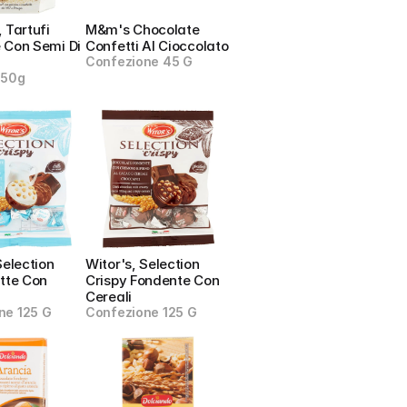
 Tartufi 
M&m's Chocolate 
 Con Semi Di 
Confetti Al Cioccolato
Confezione 45 G
250g
Selection 
Witor's, Selection 
tte Con 
Crispy Fondente Con 
Cereali
ne 125 G
Confezione 125 G