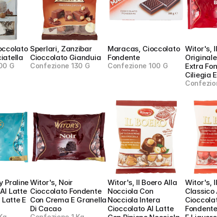
occolato 
Sperlari, Zanzibar 
Maracas, Cioccolato 
Witor's, I
iatella
Cioccolato Gianduia
Fondente
Originale
00 G
Confezione 130 G
Confezione 100 G
Extra Fo
Ciliegia 
Confezio
y Praline 
Witor's, Noir 
Witor's, Il Boero Alla 
Witor's, I
Al Latte 
Cioccolato Fondente 
Nocciola Con 
Classico A
Latte E 
Con Crema E Granella 
Nocciola Intera 
Cioccolat
Di Cacao
Cioccolato Al Latte 
Fondente 
Kg
Confezione 1 Kg