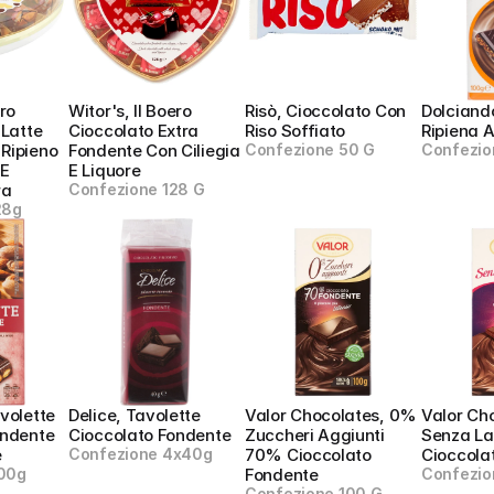
ro 
Witor's, Il Boero 
Risò, Cioccolato Con 
Dolciando
Latte 
Cioccolato Extra 
Riso Soffiato
Ripiena 
ipieno 
Fondente Con Ciliegia 
Confezione 50 G
Confezio
E 
E Liquore
ra
Confezione 128 G
28g
volette 
Delice, Tavolette 
Valor Chocolates, 0% 
Valor Cho
ndente 
Cioccolato Fondente
Zuccheri Aggiunti 
Senza Lat
e
Confezione 4x40g
70% Cioccolato 
Cioccolat
00g
Fondente
Confezio
Confezione 100 G