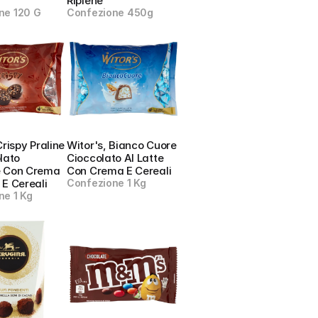
Ripiene
ne 120 G
Confezione 450g
rispy Praline 
Witor's, Bianco Cuore 
lato 
Cioccolato Al Latte 
 Con Crema 
Con Crema E Cereali
 E Cereali
Confezione 1 Kg
ne 1 Kg