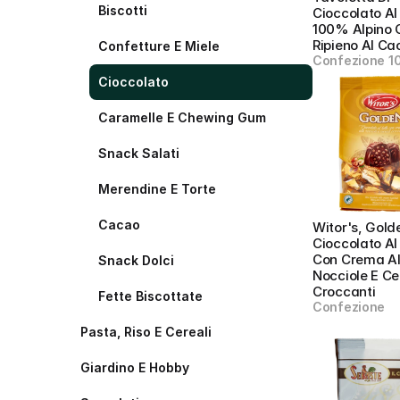
Biscotti
Cioccolato Al 
100% Alpino C
Ripieno Al Ca
Confetture E Miele
Confezione 1
Cioccolato
Caramelle E Chewing Gum
Snack Salati
Merendine E Torte
Cacao
Witor's, Golde
Cioccolato Al 
Con Crema All
Snack Dolci
Nocciole E Cer
Croccanti
Fette Biscottate
Confezione
Pasta, Riso E Cereali
Giardino E Hobby