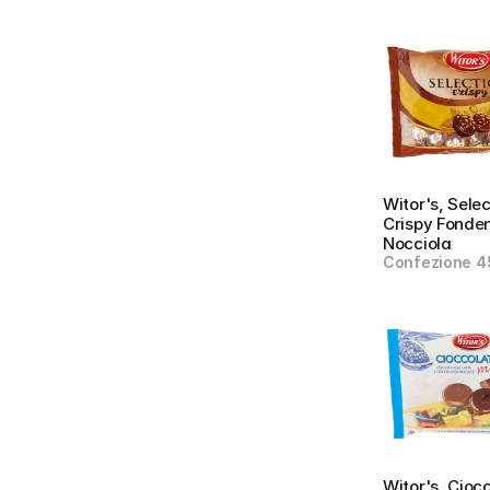
Witor's, Selec
Crispy Fonden
Nocciola
Confezione 4
Witor's, Ciocco