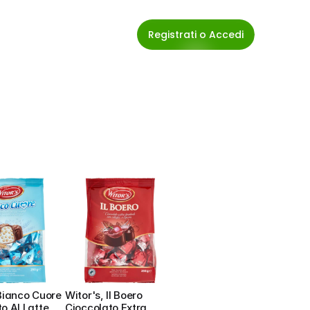
Registrati o Accedi
Bianco Cuore 
Witor's, Il Boero 
o Al Latte 
Cioccolato Extra 