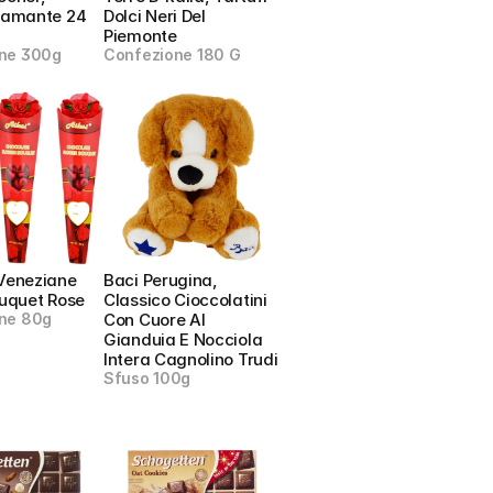
iamante 24 
Dolci Neri Del 
Piemonte
ne 300g
Confezione 180 G
Veneziane 
Baci Perugina, 
ouquet Rose
Classico Cioccolatini 
ne 80g
Con Cuore Al 
Gianduia E Nocciola 
Intera Cagnolino Trudi
Sfuso 100g