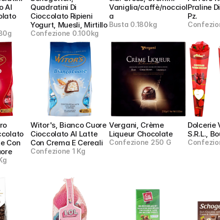
 Al 
Quadratini Di 
Vaniglia/caffè/nocciol
Praline D
lato 
Cioccolato Ripieni 
a
Pz.
Yogurt, Muesli, Mirtillo
Busta 0.180kg
Confezio
80g
Confezione 0.100kg
ro 
Witor's, Bianco Cuore 
Vergani, Crème 
Dolcerie 
colato 
Cioccolato Al Latte 
Liqueur Chocolate
S.R.L., B
e Con 
Con Crema E Cereali
Confezione 250 G
Confezio
uore
Confezione 1 Kg
Kg