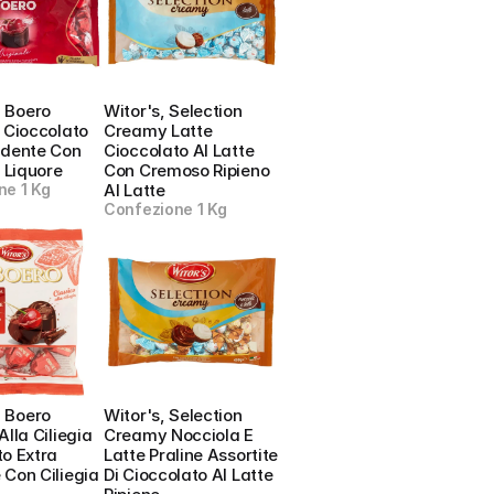
l Boero 
Witor's, Selection 
 Cioccolato 
Creamy Latte 
ndente Con 
Cioccolato Al Latte 
E Liquore
Con Cremoso Ripieno 
ne 1 Kg
Al Latte
Confezione 1 Kg
l Boero 
Witor's, Selection 
lla Ciliegia 
Creamy Nocciola E 
o Extra 
Latte Praline Assortite 
Con Ciliegia 
Di Cioccolato Al Latte 