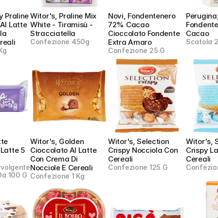
y Praline 
Witor's, Praline Mix 
Novi, Fondentenero 
Perugina,
Al Latte 
White - Tiramisù - 
72% Cacao 
Fondente
a 
Stracciatella
Cioccolato Fondente 
Cacao
reali
Confezione 450g
Extra Amaro
Scatola 
Kg
Confezione 25 G
te 
Witor's, Golden 
Witor's, Selection 
Witor's, 
Latte 5 
Cioccolato Al Latte 
Crispy Nocciola Con 
Crispy La
Con Crema Di 
Cereali
Cereali
volgente 
Nocciole E Cereali
Confezione 125 G
Confezio
Da 100 G
Confezione 1 Kg