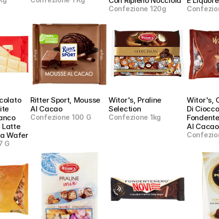
Con Ripieno Nocciola
E Liquore
Confezione 120g
Confezio
colato 
Ritter Sport, Mousse 
Witor's, Praline 
Witor's, C
te 
Al Cacao
Selection
Di Ciocco
anco 
Confezione 100 G
Confezione 1kg
Fondente
Latte 
Al Cacao
da Wafer
Confezio
7 G