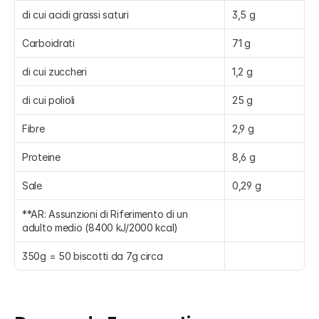
di cui acidi grassi saturi
3,5 g
Carboidrati
71 g
di cui zuccheri
1,2 g
di cui polioli
25 g
Fibre
2,9 g
Proteine
8,6 g
Sale
0,29 g
**AR: Assunzioni di Riferimento di un 
adulto medio (8400 kJ/2000 kcal)
350g = 50 biscotti da 7g circa