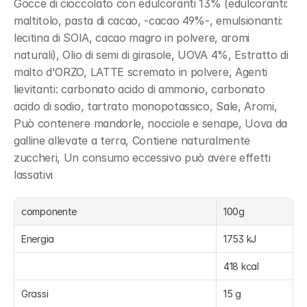
Gocce di cioccolato con edulcoranti 13% (edulcoranti: 
maltitolo, pasta di cacao, -cacao 49%-, emulsionanti: 
lecitina di SOIA, cacao magro in polvere, aromi 
naturali), Olio di semi di girasole, UOVA 4%, Estratto di 
malto d'ORZO, LATTE scremato in polvere, Agenti 
lievitanti: carbonato acido di ammonio, carbonato 
acido di sodio, tartrato monopotassico, Sale, Aromi, 
Può contenere mandorle, nocciole e senape, Uova da 
galline allevate a terra, Contiene naturalmente 
zuccheri, Un consumo eccessivo può avere effetti 
lassativi
componente
100g
Energia
1753 kJ
418 kcal
Grassi
15 g