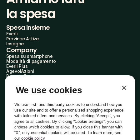
la spesa
Spesa insieme
Everli
Province Attive
Insegne
Company
Spesa su smartphone
Modalità di pagamento
Everli Plus
AgevolAzioni
Diventa Partner
Advertise with Us
Everli Shoppers
We use cookies
About Us
Scopri chi siamo
Everli News
We use first- and third-party cookies to understand how you
Domande frequenti
use our site and to offer a personalized shopping experience
Lavora con noi
with tailored offers and services. By clicking “Accept”, you
Diventa Shopper
agree to all cookies. By clicking “Cookie Settings”, you can
Investitori
choose which cookies to allow. If you close this banner with
Privacy
Cookie
Preferenze Cookie
“X”, only essential cookies will be used. To learn more, see
Termini e Condizioni
Codice Etico
our
cookie policy