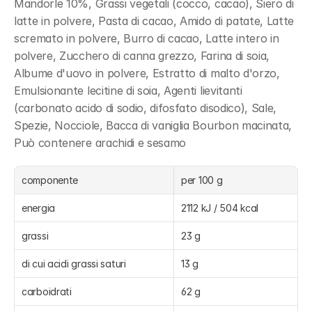
Mandorle 10%, Grassi vegetali (cocco, cacao), Siero di 
latte in polvere, Pasta di cacao, Amido di patate, Latte 
scremato in polvere, Burro di cacao, Latte intero in 
polvere, Zucchero di canna grezzo, Farina di soia, 
Albume d'uovo in polvere, Estratto di malto d'orzo, 
Emulsionante lecitine di soia, Agenti lievitanti 
(carbonato acido di sodio, difosfato disodico), Sale, 
Spezie, Nocciole, Bacca di vaniglia Bourbon macinata, 
Può contenere arachidi e sesamo
componente
per 100 g
energia
2112 kJ / 504 kcal
grassi
23 g
di cui acidi grassi saturi
13 g
carboidrati
62 g