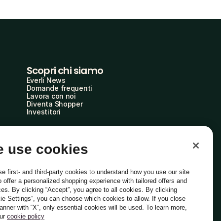
Scopri chi siamo
Everli News
Domande frequenti
Lavora con noi
Diventa Shopper
Investitori
 use cookies
e first- and third-party cookies to understand how you use our site
o offer a personalized shopping experience with tailored offers and
ces. By clicking “Accept”, you agree to all cookies. By clicking
ie Settings”, you can choose which cookies to allow. If you close
Italiano
banner with “X”, only essential cookies will be used. To learn more,
our
cookie policy