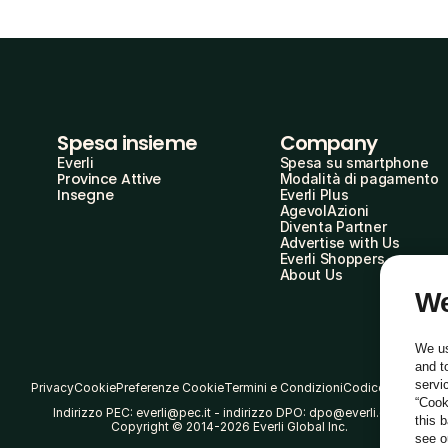
Spesa insieme
Company
Everli
Spesa su smartphone
Province Attive
Modalità di pagamento
Insegne
Everli Plus
AgevolAzioni
Diventa Partner
Advertise with Us
Everli Shoppers
About Us
We
We us
and t
servi
Privacy
Cookie
Preferenze Cookie
Termini e Condizioni
Codice Etico
“Cook
Indirizzo PEC: everli@pec.it - indirizzo DPO: dpo@everli.com
this 
Copyright © 2014-2026 Everli Global Inc.
see 