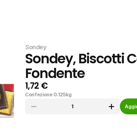
Sondey
Sondey, Biscotti C
Fondente
1,72 €
Confezione 0.125kg
1
Aggiu