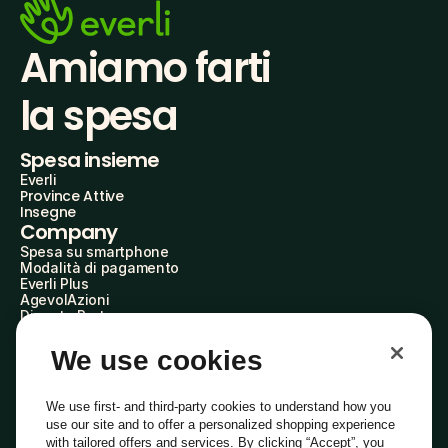
Amiamo farti
la spesa
Spesa insieme
Everli
Province Attive
Insegne
Company
Spesa su smartphone
Modalità di pagamento
Everli Plus
AgevolAzioni
Diventa Partner
Advertise with Us
Everli Shoppers
We use cookies
About Us
Scopri chi siamo
Everli News
We use first- and third-party cookies to understand how you
Domande frequenti
use our site and to offer a personalized shopping experience
Lavora con noi
with tailored offers and services. By clicking “Accept”, you