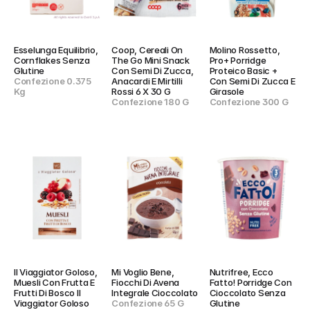
Esselunga Equilibrio, 
Coop, Cereali On 
Molino Rossetto, 
Cornflakes Senza 
The Go Mini Snack 
Pro+ Porridge 
Glutine
Con Semi Di Zucca, 
Proteico Basic + 
Confezione 0.375 
Anacardi E Mirtilli 
Con Semi Di Zucca E 
Kg
Rossi 6 X 30 G
Girasole
Confezione 180 G
Confezione 300 G
Il Viaggiator Goloso, 
Mi Voglio Bene, 
Nutrifree, Ecco 
Muesli Con Frutta E 
Fiocchi Di Avena 
Fatto! Porridge Con 
Frutti Di Bosco Il 
Integrale Cioccolato
Cioccolato Senza 
Viaggiator Goloso
Confezione 65 G
Glutine