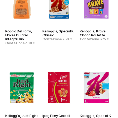
Poggio Del Farro, 
Kellogg's, Special K 
Kellogg's, Krave 
Flakes Di Farro 
Classic
Choco Roulette
Integrali Bio
Confezione 750 G
Confezione 375 G
Confezione 300 G
Kellogg's, Just Right 
Iper, Fitny Cereali 
Kellogg's, Special K 