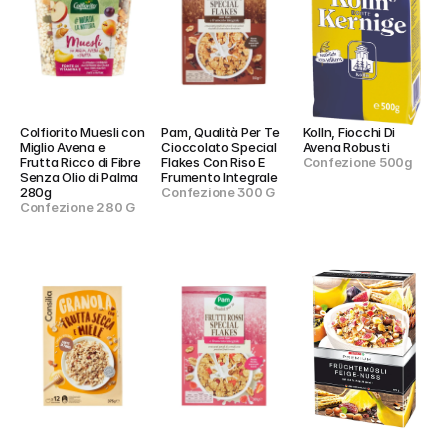
Colfiorito Muesli con 
Pam, Qualità Per Te 
Kolln, Fiocchi Di 
Miglio Avena e 
Cioccolato Special 
Avena Robusti
Frutta Ricco di Fibre 
Flakes Con Riso E 
Confezione 500g
Senza Olio di Palma 
Frumento Integrale
280g
Confezione 300 G
Confezione 280 G