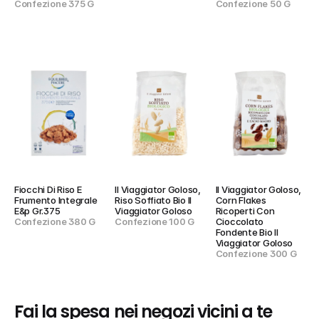
Confezione 375 G
Confezione 50 G
Fiocchi Di Riso E 
Il Viaggiator Goloso, 
Il Viaggiator Goloso, 
Frumento Integrale 
Riso Soffiato Bio Il 
Corn Flakes 
E&p Gr.375
Viaggiator Goloso
Ricoperti Con 
Confezione 380 G
Confezione 100 G
Cioccolato 
Fondente Bio Il 
Viaggiator Goloso
Confezione 300 G
Fai la spesa nei negozi vicini a te