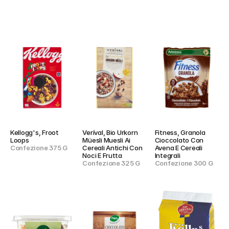
Kellogg's, Froot 
Veríval, Bio Urkorn 
Fitness, Granola 
Loops
Müesli Muesli Ai 
Cioccolato Con 
Confezione 375 G
Cereali Antichi Con 
Avena E Cereali 
Noci E Frutta
Integrali
Confezione 325 G
Confezione 300 G