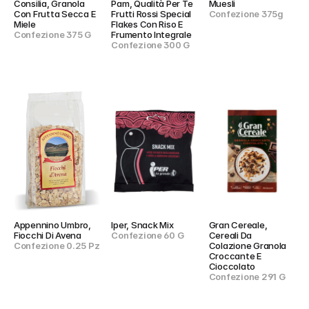
Consilia, Granola 
Pam, Qualità Per Te 
Muesli
Con Frutta Secca E 
Frutti Rossi Special 
Confezione 375g
Miele
Flakes Con Riso E 
Confezione 375 G
Frumento Integrale
Confezione 300 G
Appennino Umbro, 
Iper, Snack Mix
Gran Cereale, 
Fiocchi Di Avena
Confezione 60 G
Cereali Da 
Confezione 0.25 Pz
Colazione Granola 
Croccante E 
Cioccolato
Confezione 291 G