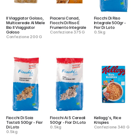
Il Viaggiator Goloso, 
Piacersi Conad, 
Fiocchi Di Riso 
Multicereale Al Miele 
Fiocchi Di Riso E 
Integrale 500gr - 
Bio Il Viaggiator 
Frumento Integrale
Fior Di Loto
Goloso
Confezione 375 G
0.5kg
Confezione 200 G
Fiocchi Di Soia 
Fiocchi Ai 5 Cereali 
Kellogg's, Rice 
Tostati 500gr - Fior 
500gr - Fior Di Loto
Krispies
Di Loto
0.5kg
Confezione 340 G
0.5kg