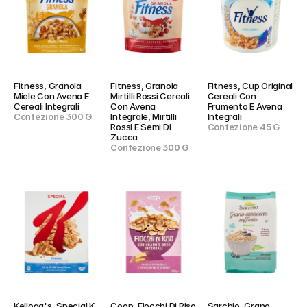
Fitness, Granola 
Fitness, Granola 
Fitness, Cup Original 
Miele Con Avena E 
Mirtilli Rossi Cereali 
Cereali Con 
Cereali Integrali
Con Avena 
Frumento E Avena 
Confezione 300 G
Integrale, Mirtilli 
Integrali
Rossi E Semi Di 
Confezione 45 G
Zucca
Confezione 300 G
Kellogg's, Special K 
Coop, Fiocchi Di Riso 
Sarchio, Grano 