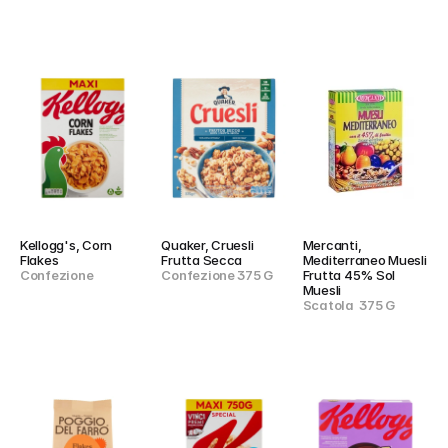
Kellogg's, Corn 
Quaker, Cruesli 
Mercanti, 
Flakes
Frutta Secca
Mediterraneo Muesli 
Confezione
Confezione 375 G
Frutta 45% Sol 
Muesli
Scatola  375 G