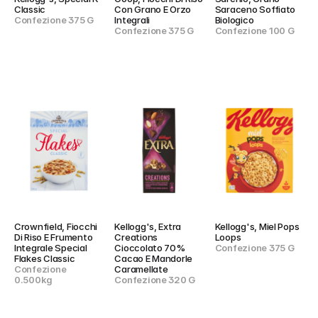
Classic
Con Grano E Orzo 
Saraceno Soffiato 
Confezione 375 G
Integrali
Biologico
Confezione 375 G
Confezione 100 G
Crownfield, Fiocchi 
Kellogg's, Extra 
Kellogg's, Miel Pops 
Di Riso E Frumento 
Creations 
Loops
Integrale Special 
Cioccolato 70% 
Confezione 375 G
Flakes Classic
Cacao E Mandorle 
Confezione 
Caramellate
0.500kg
Confezione 320 G