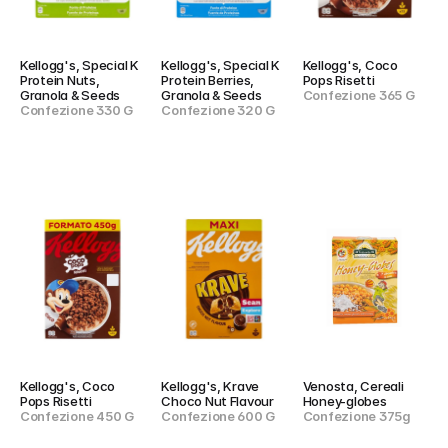
Kellogg's, Special K 
Kellogg's, Special K 
Kellogg's, Coco 
Protein Nuts, 
Protein Berries, 
Pops Risetti
Granola & Seeds
Granola & Seeds
Confezione 365 G
Confezione 330 G
Confezione 320 G
Kellogg's, Coco 
Kellogg's, Krave 
Venosta, Cereali 
Pops Risetti
Choco Nut Flavour
Honey-globes
Confezione 450 G
Confezione 600 G
Confezione 375g