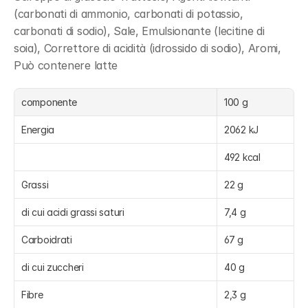
(carbonati di ammonio, carbonati di potassio, 
carbonati di sodio), Sale, Emulsionante (lecitine di 
soia), Correttore di acidità (idrossido di sodio), Aromi, 
Può contenere latte
componente
100 g
Energia
2062 kJ
492 kcal
Grassi
22 g
di cui acidi grassi saturi
7,4 g
Carboidrati
67 g
di cui zuccheri
40 g
Fibre
2,3 g