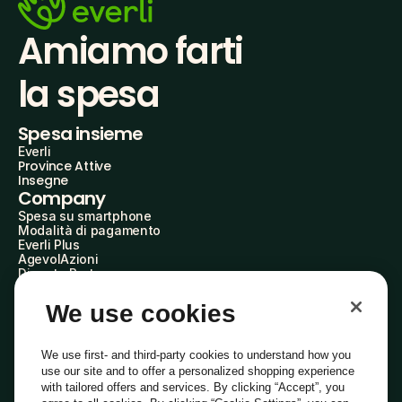
Amiamo farti
la spesa
Spesa insieme
Everli
Province Attive
Insegne
Company
Spesa su smartphone
Modalità di pagamento
Everli Plus
AgevolAzioni
Diventa Partner
Advertise with Us
Everli Shoppers
We use cookies
About Us
Scopri chi siamo
Everli News
We use first- and third-party cookies to understand how you
Domande frequenti
use our site and to offer a personalized shopping experience
Lavora con noi
with tailored offers and services. By clicking “Accept”, you
Diventa Shopper