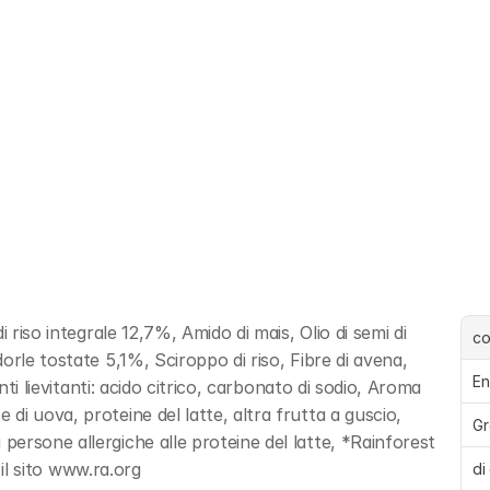
 riso integrale 12,7%, Amido di mais, Olio di semi di 
c
rle tostate 5,1%, Sciroppo di riso, Fibre di avena, 
En
nti lievitanti: acido citrico, carbonato di sodio, Aroma 
i uova, proteine del latte, altra frutta a guscio, 
Gr
ersone allergiche alle proteine del latte, *Rainforest 
 il sito www.ra.org
di