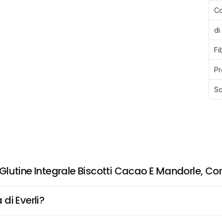
Ca
di
Fi
Pr
Sa
utine Integrale Biscotti Cacao E Mandorle, Con F
di Everli?