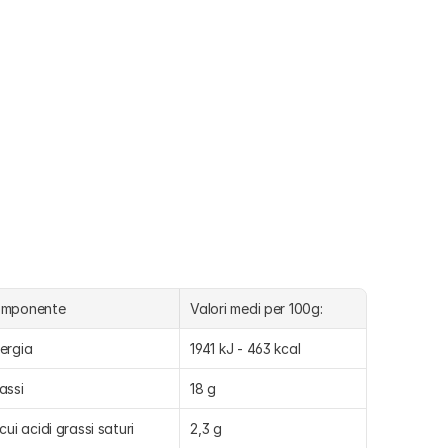
omponente
Valori medi per 100g:
ergia
1941 kJ - 463 kcal
assi
18 g
 cui acidi grassi saturi
2,3 g