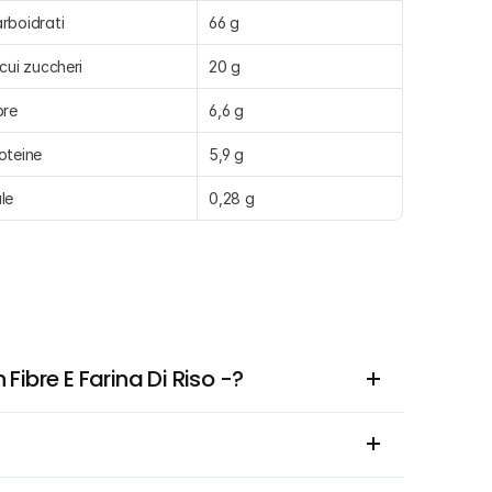
rboidrati
66 g
 cui zuccheri
20 g
bre
6,6 g
oteine
5,9 g
le
0,28 g
ibre E Farina Di Riso -?