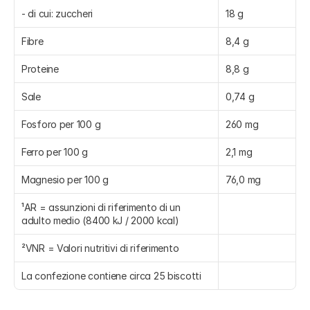
- di cui: zuccheri
18 g
Fibre
8,4 g
Proteine
8,8 g
Sale
0,74 g
Fosforo per 100 g
260 mg
Ferro per 100 g
2,1 mg
Magnesio per 100 g
76,0 mg
¹AR = assunzioni di riferimento di un 
adulto medio (8400 kJ / 2000 kcal)
²VNR = Valori nutritivi di riferimento
La confezione contiene circa 25 biscotti