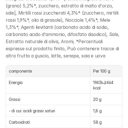
(grano) 5,2%*, zucchero, estratto di malto d'orzo, 
sale], Mirtilli rossi zuccherati 4,3%* (zucchero, mirtilli 
rossi 1,9%*, olio di girasole), Nocciole 1,4%*, Mele 
1,3%*, Agenti lievitanti (carbonato acido di sodio, 
carbonato acido d'ammonio, difosfato disodico), Sale, 
Estratto naturale di oliva, Aromi, *Percentuali 
espresse sul prodotto finito, Può contenere tracce di 
altra frutta a guscio, latte, senape, soia e uova
componente
Per 100 g
Energia
1943kJ/464 
kcal
Grassi
20 g
- di cui: acidi grassi saturi
1,8 g
Carboidrati
58 g