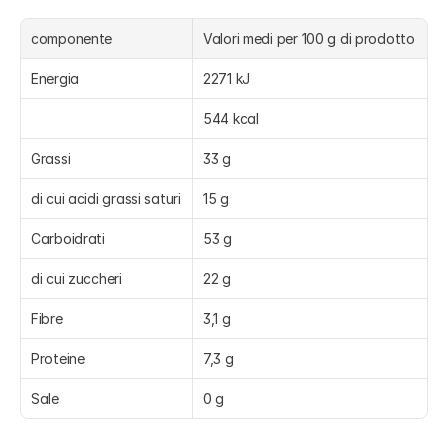
componente
Valori medi per 100 g di prodotto
Energia
2271 kJ
544 kcal
Grassi
33 g
di cui acidi grassi saturi
15 g
Carboidrati
53 g
di cui zuccheri
22 g
Fibre
3,1 g
Proteine
7,3 g
Sale
0 g