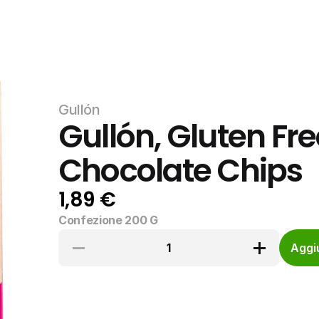
Gullón
Gullón, Gluten Fre
Chocolate Chips
1,89 €
Confezione 200 G
1
Aggiu