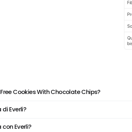
Fi
Pr
Sa
Qu
bi
 Free Cookies With Chocolate Chips?
di Everli?
 con Everli?