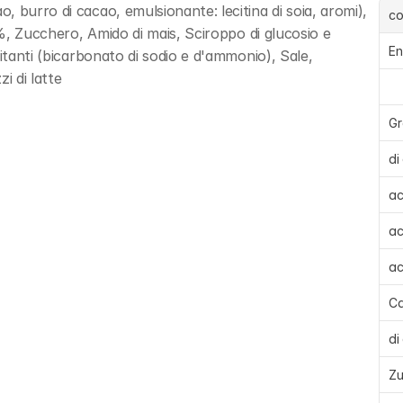
 burro di cacao, emulsionante: lecitina di soia, aromi), 
c
6%, Zucchero, Amido di mais, Sciroppo di glucosio e 
En
itanti (bicarbonato di sodio e d'ammonio), Sale, 
i di latte
Gr
di
ac
ac
ac
Ca
di
Zu