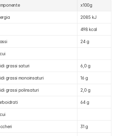
omponente
x100g
ergia
2085 kJ
498 kcal
assi
24 g
 cui
idi grassi saturi
6,0 g
idi grassi monoinsaturi
16 g
idi grassi polinsaturi
2,0 g
rboidrati
64 g
 cui
ccheri
31 g