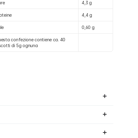
bre
4,3 g
oteine
4,4 g
le
0,60 g
esta confezione contiene ca. 40 
scotti di 5g ognuna