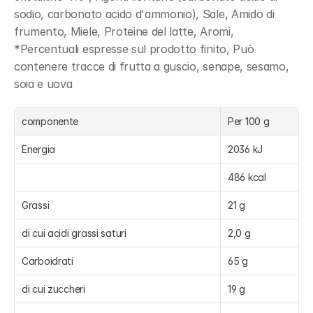
sodio, carbonato acido d'ammonio), Sale, Amido di 
frumento, Miele, Proteine del latte, Aromi, 
*Percentuali espresse sul prodotto finito, Può 
contenere tracce di frutta a guscio, senape, sesamo, 
soia e uova
componente
Per 100 g
Energia
2036 kJ
486 kcal
Grassi
21 g
di cui acidi grassi saturi
2,0 g
Carboidrati
65 g
di cui zuccheri
19 g