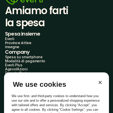
Amiamo farti
la spesa
Spesa insieme
Everli
Province Attive
Insegne
Company
Spesa su smartphone
Modalità di pagamento
Everli Plus
AgevolAzioni
Diventa Partner
Advertise with Us
Everli Shoppers
We use cookies
About Us
Scopri chi siamo
Everli News
We use first- and third-party cookies to understand how you
Domande frequenti
use our site and to offer a personalized shopping experience
Lavora con noi
with tailored offers and services. By clicking “Accept”, you
Diventa Shopper
agree to all cookies. By clicking “Cookie Settings”, you can
Investitori