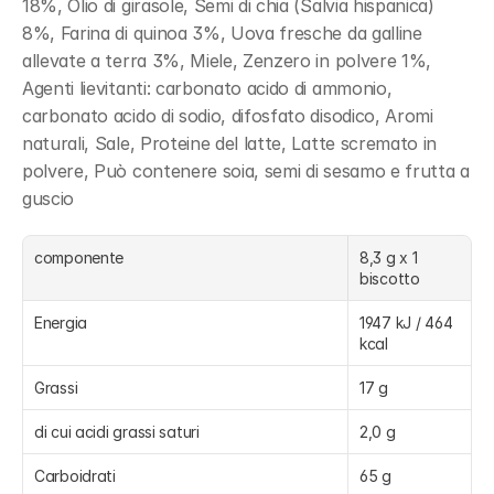
18%, Olio di girasole, Semi di chia (Salvia hispanica) 
8%, Farina di quinoa 3%, Uova fresche da galline 
allevate a terra 3%, Miele, Zenzero in polvere 1%, 
Agenti lievitanti: carbonato acido di ammonio, 
carbonato acido di sodio, difosfato disodico, Aromi 
naturali, Sale, Proteine del latte, Latte scremato in 
polvere, Può contenere soia, semi di sesamo e frutta a 
guscio
componente
8,3 g x 1 
biscotto
Energia
1947 kJ / 464 
kcal
Grassi
17 g
di cui acidi grassi saturi
2,0 g
Carboidrati
65 g