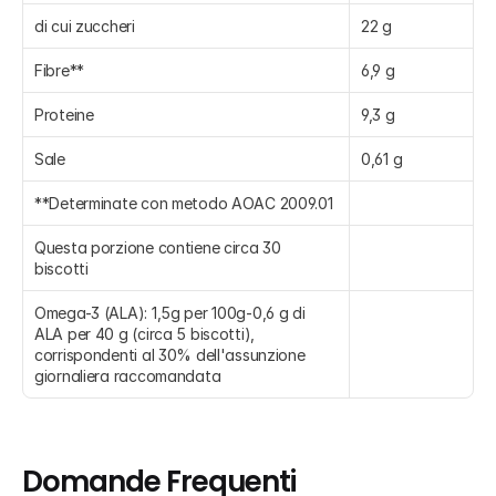
di cui zuccheri
22 g
Fibre**
6,9 g
Proteine
9,3 g
Sale
0,61 g
**Determinate con metodo AOAC 2009.01
Questa porzione contiene circa 30 
biscotti
Omega-3 (ALA): 1,5g per 100g-0,6 g di 
ALA per 40 g (circa 5 biscotti), 
corrispondenti al 30% dell'assunzione 
giornaliera raccomandata
Domande Frequenti