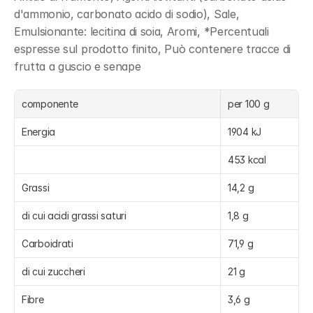
d'ammonio, carbonato acido di sodio), Sale, 
Emulsionante: lecitina di soia, Aromi, *Percentuali 
espresse sul prodotto finito, Può contenere tracce di 
frutta a guscio e senape
componente
per 100 g
Energia
1904 kJ
453 kcal
Grassi
14,2 g
di cui acidi grassi saturi
1,8 g
Carboidrati
71,9 g
di cui zuccheri
21 g
Fibre
3,6 g