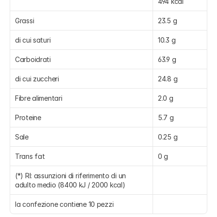
494 kcal
Grassi
23.5 g
di cui saturi
10.3 g
Carboidrati
63.9 g
di cui zuccheri
24.8 g
Fibre alimentari
2.0 g
Proteine
5.7 g
Sale
0.25 g
Trans fat
0 g
(*) RI: assunzioni di riferimento di un 
adulto medio (8400 kJ / 2000 kcal)
la confezione contiene 10 pezzi