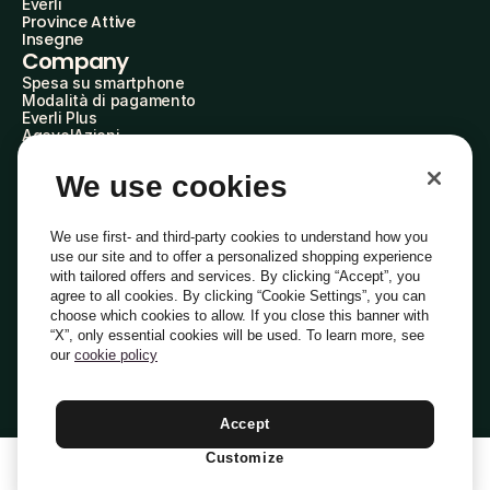
Everli
Province Attive
Insegne
Company
Spesa su smartphone
Modalità di pagamento
Everli Plus
AgevolAzioni
Diventa Partner
Advertise with Us
We use cookies
Everli Shoppers
About Us
Scopri chi siamo
We use first- and third-party cookies to understand how you
Everli News
use our site and to offer a personalized shopping experience
Domande frequenti
with tailored offers and services. By clicking “Accept”, you
Lavora con noi
agree to all cookies. By clicking “Cookie Settings”, you can
Diventa Shopper
choose which cookies to allow. If you close this banner with
Investitori
“X”, only essential cookies will be used. To learn more, see
Privacy
Cookie
Preferenze Cookie
Termini e Condizioni
Codice Etico
our
cookie policy
Copyright © 2014-2026 Everli Global Inc.
Italiano
Accept
Customize
1
Aggiungi Al Carrello