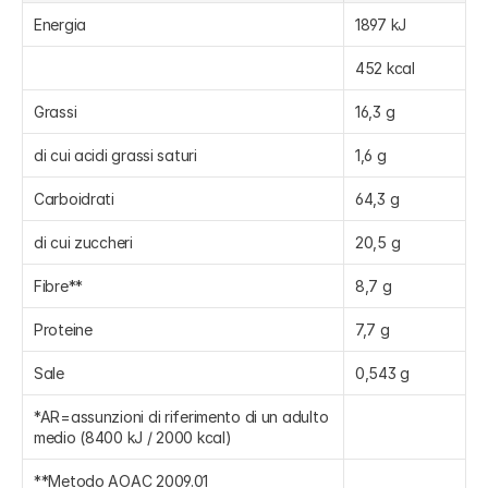
Energia
1897 kJ
452 kcal
Grassi
16,3 g
di cui acidi grassi saturi
1,6 g
Carboidrati
64,3 g
di cui zuccheri
20,5 g
Fibre**
8,7 g
Proteine
7,7 g
Sale
0,543 g
*AR=assunzioni di riferimento di un adulto 
medio (8400 kJ / 2000 kcal)
**Metodo AOAC 2009.01