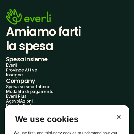
Amiamo farti
la spesa
Spesa insieme
Everli
Province Attive
Insegne
Company
Spesa su smartphone
Modalità di pagamento
Everli Plus
AgevolAzioni
Diventa Partner
Advertise with Us
Everli Shoppers
We use cookies
About Us
Scopri chi siamo
Everli News
We use first- and third-party cookies to understand how you