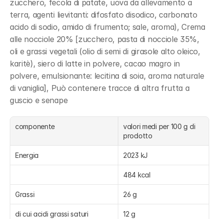
zucchero, fecola di patate, uova da allevamento a 
terra, agenti lievitanti: difosfato disodico, carbonato 
acido di sodio, amido di frumento; sale, aroma), Crema 
alle nocciole 20% [zucchero, pasta di nocciole 35%, 
oli e grassi vegetali (olio di semi di girasole alto oleico, 
karitè), siero di latte in polvere, cacao magro in 
polvere, emulsionante: lecitina di soia, aroma naturale 
di vaniglia], Può contenere tracce di altra frutta a 
guscio e senape
componente
valori medi per 100 g di 
prodotto
Energia
2023 kJ
484 kcal
Grassi
26 g
di cui acidi grassi saturi
12 g