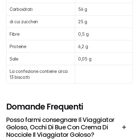
Carboidrati
56 g
di cui zuccheri
25 g
Fibre
0,5 g
Proteine
6,2 g
Sale
0,05 g
La confezione contiene circa 
13 biscotti
Domande Frequenti
Posso farmi consegnare Il Viaggiator 
Goloso, Occhi Di Bue Con Crema Di 
Nocciole Il Viaggiator Goloso?