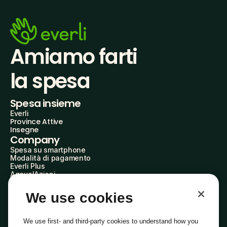
Amiamo farti
la spesa
Spesa insieme
Everli
Province Attive
Insegne
Company
Spesa su smartphone
Modalità di pagamento
Everli Plus
AgevolAzioni
Diventa Partner
Advertise with Us
We use cookies
Everli Shoppers
About Us
Scopri chi siamo
We use first- and third-party cookies to understand how you
Everli News