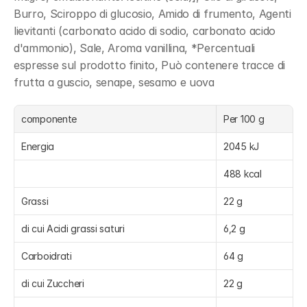
Burro, Sciroppo di glucosio, Amido di frumento, Agenti 
lievitanti (carbonato acido di sodio, carbonato acido 
d'ammonio), Sale, Aroma vanillina, *Percentuali 
espresse sul prodotto finito, Può contenere tracce di 
frutta a guscio, senape, sesamo e uova
componente
Per 100 g
Energia
2045 kJ
488 kcal
Grassi
22 g
di cui Acidi grassi saturi
6,2 g
Carboidrati
64 g
di cui Zuccheri
22 g