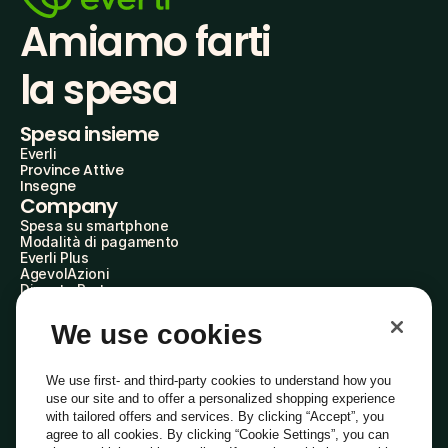
Amiamo farti
la spesa
Spesa insieme
Everli
Province Attive
Insegne
Company
Spesa su smartphone
Modalità di pagamento
Everli Plus
AgevolAzioni
Diventa Partner
Advertise with Us
Everli Shoppers
We use cookies
About Us
Scopri chi siamo
Everli News
We use first- and third-party cookies to understand how you
Domande frequenti
use our site and to offer a personalized shopping experience
Lavora con noi
with tailored offers and services. By clicking “Accept”, you
Diventa Shopper
agree to all cookies. By clicking “Cookie Settings”, you can
Investitori