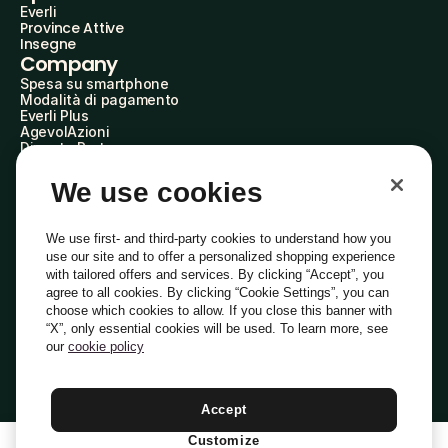
Everli
Province Attive
Insegne
Company
Spesa su smartphone
Modalità di pagamento
Everli Plus
AgevolAzioni
Diventa Partner
Advertise with Us
Everli Shoppers
We use cookies
About Us
Scopri chi siamo
Everli News
We use first- and third-party cookies to understand how you
Domande frequenti
use our site and to offer a personalized shopping experience
Lavora con noi
with tailored offers and services. By clicking “Accept”, you
Diventa Shopper
agree to all cookies. By clicking “Cookie Settings”, you can
Investitori
choose which cookies to allow. If you close this banner with
Privacy
Cookie
Preferenze Cookie
“X”, only essential cookies will be used. To learn more, see
Termini e Condizioni
Codice Etico
our
cookie policy
Indirizzo PEC: everli@pec.it - indirizzo DPO: dpo@everli.com
Copyright © 2014-2026 Everli Global Inc.
Italiano
Accept
Customize