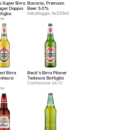
 Super Birra 
Bavaria, Premium 
ger Doppio 
Beer 5.0%
tiglia
Imballaggio 4x330ml
ne
xt Birra 
Beck's Birra Pilsner 
edesca 
Tedesca Bottiglia
Confezione 66 Cl
ne