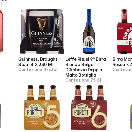
l
Guinness, Draught 
Leffe Rituel 9° Birra 
Birra More
Stout 4 X 330 Ml
Bionda Belga 
Rossa 7.2
Confezione 4x33cl
D'Abbazia Doppio 
Confezio
Malto Bottiglia
Confezione 75 Cl