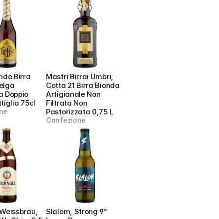
nde Birra 
Mastri Birrai Umbri, 
elga 
Cotta 21 Birra Bionda 
 Doppio 
Artigianale Non 
tiglia 75cl
Filtrata Non 
ne
Pastorizzata 0,75 L
Confezione
Weissbräu, 
Slalom, Strong 9° 