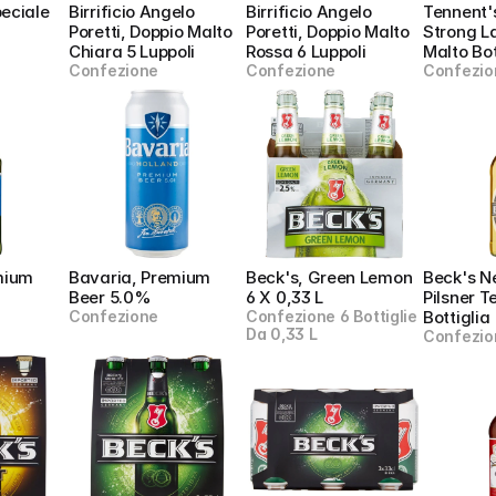
eciale
Birrificio Angelo 
Birrificio Angelo 
Tennent's
Poretti, Doppio Malto 
Poretti, Doppio Malto 
Strong La
Chiara 5 Luppoli
Rossa 6 Luppoli
Malto Bot
Confezione
Confezione
Confezio
mium 
Bavaria, Premium 
Beck's, Green Lemon 
Beck's Ne
Beer 5.0%
6 X 0,33 L
Pilsner T
Confezione
Confezione 6 Bottiglie 
Bottiglia
Da 0,33 L
Confezio