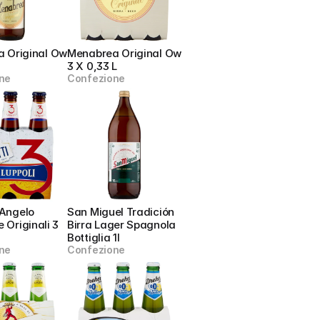
 Original Ow 
Menabrea Original Ow 
3 X 0,33 L
ne
Confezione
 Angelo 
San Miguel Tradición 
e Originali 3 
Birra Lager Spagnola 
Bottiglia 1l
ne
Confezione