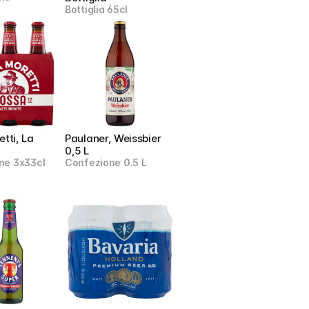
Bottiglia 65cl
tti, La 
Paulaner, Weissbier 
0,5 L
ne 3x33cl
Confezione 0.5 L