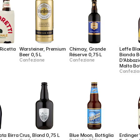
Ricetta 
Warsteiner, Premium 
Chimay, Grande 
Leffe Blo
Beer 0,5 L
Réserve 0,75 L
Bionda B
Confezione
Confezione
D'Abbazia
Malto Bot
Confezio
ta Birra 
Crus, Blond 0,75 L
Blue Moon, Bottiglia
Erdinger 