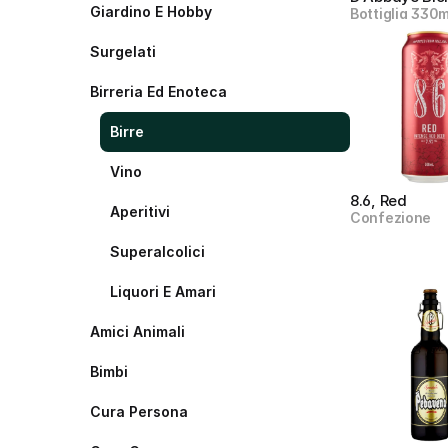
Giardino E Hobby
Bottiglia 330m
Surgelati
Birreria Ed Enoteca
Birre
Vino
8.6, Red
Aperitivi
Confezione
Superalcolici
Liquori E Amari
Amici Animali
Bimbi
Cura Persona