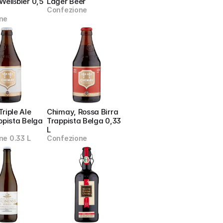
Weißbier 0,5 
Lager Beer
Confezione
ne
riple Ale 
Chimay, Rossa Birra 
ppista Belga 
Trappista Belga 0,33 
L
ne 0.33 L
Confezione