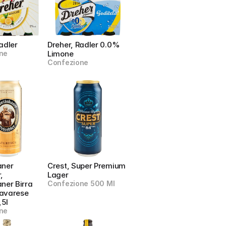
adler
Dreher, Radler 0.0% 
ne
Limone
Confezione
ner 
Crest, Super Premium 
 
Lager
ner Birra 
Confezione 500 Ml
avarese 
,5l
ne