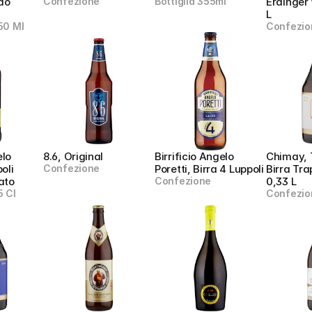
do 
Confezione
Bottiglia 355ml
Erdinger 
L
50 Ml
Confezio
lo 
8.6, Original
Birrificio Angelo 
Chimay, T
oli 
Confezione
Poretti, Birra 4 Luppoli
Birra Tra
ato
Confezione
0,33 L
 Cl
Confezio