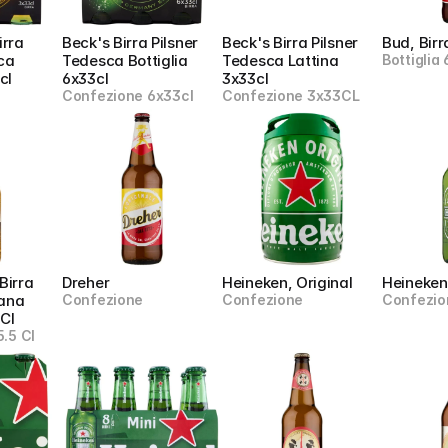
rra 
Beck's Birra Pilsner 
Beck's Birra Pilsner 
Bud, Birr
ca 
Tedesca Bottiglia 
Tedesca Lattina 
Bottiglia 
cl
6x33cl
3x33cl
Confezione 6x33cl
Confezione 3x33CL
irra 
Dreher
Heineken, Original
Heineken,
ana 
Confezione
Confezione
Confezio
 Cl
.5 Cl