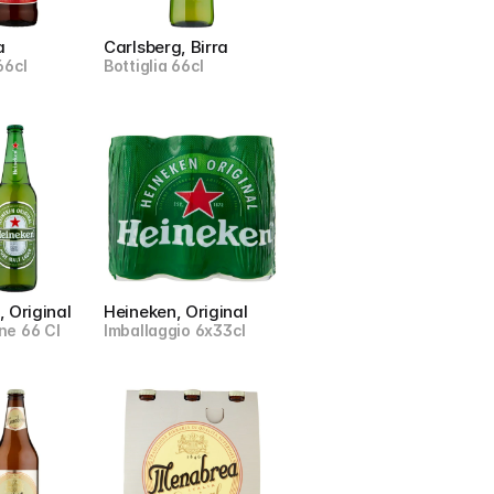
a
Carlsberg, Birra
66cl
Bottiglia 66cl
 Original
Heineken, Original
ne 66 Cl
Imballaggio 6x33cl