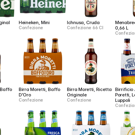
ginal
Heineken, Mini
Ichnusa, Cruda
Menabrea
Confezione
Confezione 66 Cl
0,66 L
Confezio
 Baffo 
Birra Moretti, Baffo 
Birra Moretti, Ricetta 
Birrificio
D'Oro
Originale
Poretti, L
Confezione
Confezione
Luppoli
Confezio