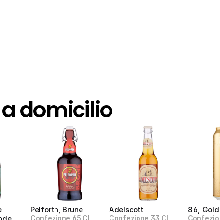
 a domicilio
 
Pelforth, Brune
Adelscott
8.6, Gold
nde
Confezione 65 Cl
Confezione 33 Cl
Confezio