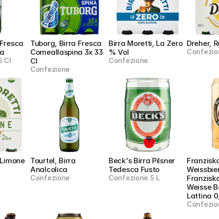
Fresca 
Tuborg, Birra Fresca 
Birra Moretti, La Zero 
Dreher, R
na
Comeallaspina 3x 33 
% Vol
Confezio
 Cl
Cl
Confezione
Confezione
, Limone
Tourtel, Birra 
Beck's Birra Pilsner 
Franziska
Analcolica
Tedesca Fusto
Weissbier,
Confezione
Confezione 5 L
Franziska
Weisse B
Lattina 0
Confezio