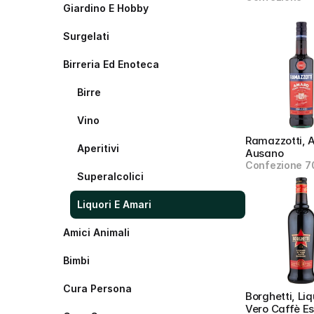
Giardino E Hobby
Surgelati
Birreria Ed Enoteca
Birre
Vino
Ramazzotti, 
Aperitivi
Ausano
Confezione 7
Superalcolici
Liquori E Amari
Amici Animali
Bimbi
Cura Persona
Borghetti, Liq
Vero Caffè E