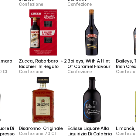
Confezione
Confezione
Amaro 
Zucca, Rabarbaro  + 2 
Baileys, With A Hint 
Baileys, 
Bicchieri In Regalo
Of Caramel Flavour
Irish Cr
0 Cl
Confezione
Confezione
Confezio
uore Di 
Disaronno, Originale
Eclisse Liquore Alla 
Limoncè,
spresso
Confezione 70 Cl
Liquirizia Di Calabria 
Confezio