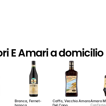
ori E Amari a domicilio
a
Branca, Fernet-
Caffo, Vecchio Amaro 
Amaro M
branca
Del Capo
Confezio