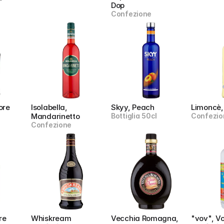
Dop
Confezione
ore 
Isolabella, 
Skyy, Peach
Limoncè,
Mandarinetto
Bottiglia 50cl
Confezio
Confezione
e 
Whiskream
Vecchia Romagna, 
"vov", V