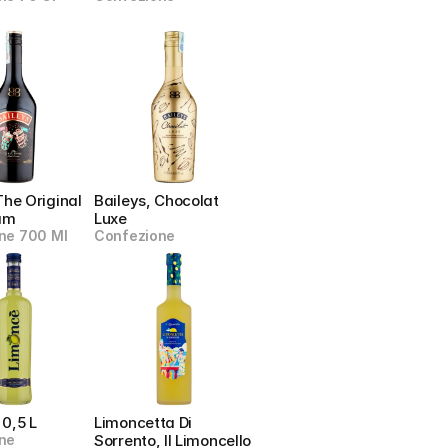
The Original 
Baileys, Chocolat 
eam
Luxe
ne 700 Ml
Confezione
 0,5 L
Limoncetta Di 
ne
Sorrento, Il Limoncello