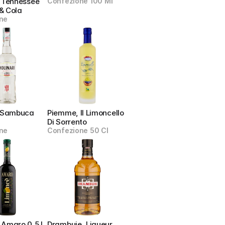
 Tennessee 
Confezione 100 Ml
& Cola
ne
, Sambuca 
Piemme, Il Limoncello 
Di Sorrento
ne
Confezione 50 Cl
 Amaro 0,5 L
Drambuie, Liqueur