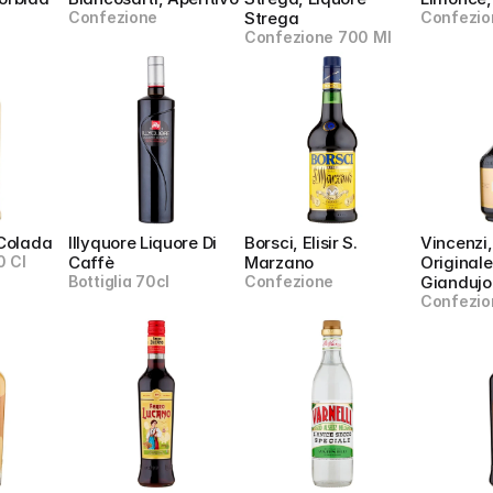
Confezione
Strega
Confezio
Confezione 700 Ml
 Colada
Illyquore Liquore Di 
Borsci, Elisir S. 
Vincenzi, 
0 Cl
Caffè
Marzano
Originale 
Bottiglia 70cl
Confezione
Giandujo
Confezio