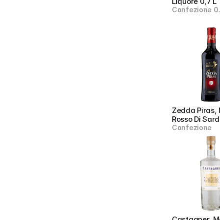
Liquore 0,7 L
Confezione 0
Zedda Piras, M
Rosso Di Sar
Confezione
Castagner, Mo