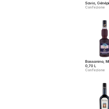
Savio, Génép
Confezione
Bassanina, Mir
0,70 L
Confezione