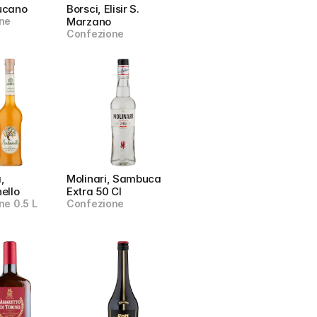
ucano
Borsci, Elisir S. 
ne
Marzano
Confezione
, 
Molinari, Sambuca 
ello
Extra 50 Cl
ne 0.5 L
Confezione