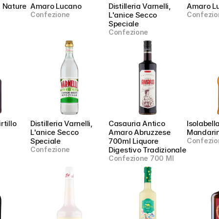
i Nature
Amaro Lucano
Distilleria Varnelli, 
Amaro L
Confezione
L'anice Secco 
Confezio
Speciale
Confezione
tillo 
Distilleria Varnelli, 
Casauria Antico 
Isolabella
L'anice Secco 
Amaro Abruzzese 
Mandarin
Speciale
700ml Liquore 
Confezio
Confezione
Digestivo Tradizionale
Confezione 700 Ml