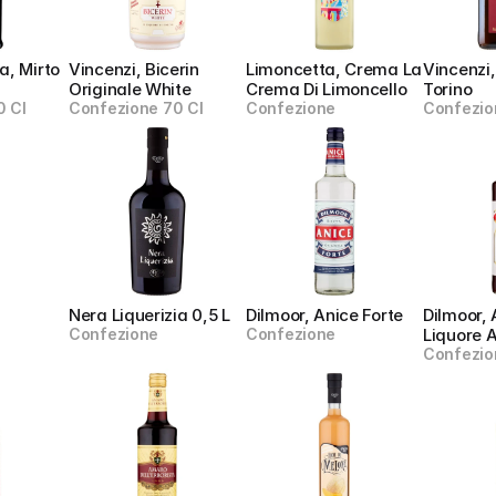
, Mirto 
Vincenzi, Bicerin 
Limoncetta, Crema La 
Vincenzi,
Originale White
Crema Di Limoncello
Torino
0 Cl
Confezione 70 Cl
Confezione
Confezio
Nera Liquerizia 0,5 L
Dilmoor, Anice Forte
Dilmoor, 
Confezione
Confezione
Liquore 
Confezio