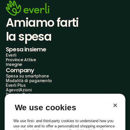
Amiamo farti
la spesa
Spesa insieme
Everli
Province Attive
Insegne
Company
Spesa su smartphone
Modalità di pagamento
Everli Plus
AgevolAzioni
Diventa Partner
Advertise with Us
Everli Shoppers
We use cookies
About Us
Scopri chi siamo
Everli News
We use first- and third-party cookies to understand how you
Domande frequenti
use our site and to offer a personalized shopping experience
Lavora con noi