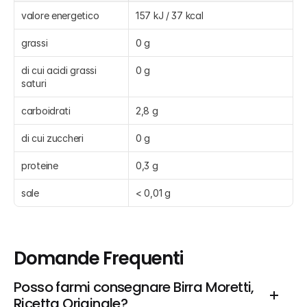
valore energetico
157 kJ / 37 kcal
grassi
0 g
di cui acidi grassi 
0 g
saturi
carboidrati
2,8 g
di cui zuccheri
0 g
proteine
0,3 g
sale
< 0,01 g
Domande Frequenti
Posso farmi consegnare Birra Moretti, 
Ricetta Originale?