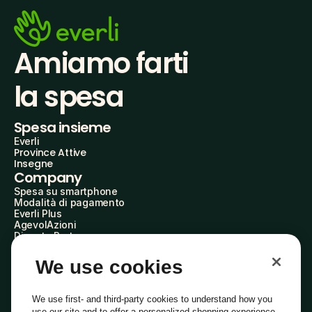
Amiamo farti
la spesa
Spesa insieme
Everli
Province Attive
Insegne
Company
Spesa su smartphone
Modalità di pagamento
Everli Plus
AgevolAzioni
Diventa Partner
Advertise with Us
Everli Shoppers
We use cookies
About Us
Scopri chi siamo
Everli News
We use first- and third-party cookies to understand how you
Domande frequenti
use our site and to offer a personalized shopping experience