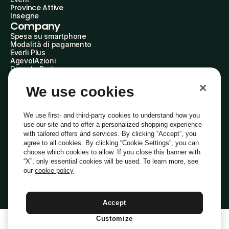
Province Attive
Insegne
Company
Spesa su smartphone
Modalità di pagamento
Everli Plus
AgevolAzioni
Diventa Partner
Advertise with Us
Everli Shoppers
We use cookies
About Us
Scopri chi siamo
Everli News
We use first- and third-party cookies to understand how you
Domande frequenti
use our site and to offer a personalized shopping experience
Lavora con noi
with tailored offers and services. By clicking “Accept”, you
Diventa Shopper
agree to all cookies. By clicking “Cookie Settings”, you can
Investitori
choose which cookies to allow. If you close this banner with
Privacy
Cookie
Preferenze Cookie
“X”, only essential cookies will be used. To learn more, see
Termini e Condizioni
Codice Etico
our
cookie policy
Indirizzo PEC: everli@pec.it - indirizzo DPO: dpo@everli.com
Copyright © 2014-2026 Everli Global Inc.
Italiano
Accept
Customize
1
Aggiungi Al Carrello