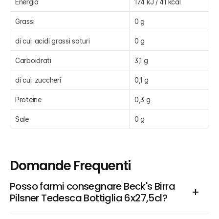
Energia
174 kJ / 41 kcal
Grassi
0 g
di cui: acidi grassi saturi
0 g
Carboidrati
3,1 g
di cui: zuccheri
0,1 g
Proteine
0,3 g
Sale
0 g
Domande Frequenti
Posso farmi consegnare Beck's Birra 
Pilsner Tedesca Bottiglia 6x27,5cl?