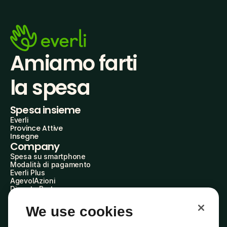
Amiamo farti
la spesa
Spesa insieme
Everli
Province Attive
Insegne
Company
Spesa su smartphone
Modalità di pagamento
Everli Plus
AgevolAzioni
Diventa Partner
Advertise with Us
Everli Shoppers
We use cookies
About Us
Scopri chi siamo