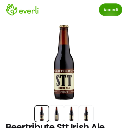
Accedi
Beertribute Stt Irish Ale