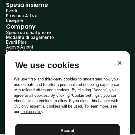
Spesa insieme
Everli
Province Attive
Insegne
Company
Spesa su smartphone
Modalità di pagamento
Everli Plus
AgevolAzioni
Diventa Partner
Advertise with Us
Everli Shoppers
We use cookies
About Us
Scopri chi siamo
Everli News
We use first- and third-party cookies to understand how you
Domande frequenti
use our site and to offer a personalized shopping experience
Lavora con noi
with tailored offers and services. By clicking “Accept”, you
Diventa Shopper
agree to all cookies. By clicking “Cookie Settings”, you can
Investitori
choose which cookies to allow. If you close this banner with
Privacy
Cookie
Preferenze Cookie
“X”, only essential cookies will be used. To learn more, see
Termini e Condizioni
Codice Etico
our
cookie policy
Indirizzo PEC: everli@pec.it - indirizzo DPO: dpo@everli.com
Copyright © 2014-2026 Everli Global Inc.
Italiano
Accept