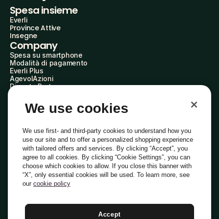
Spesa insieme
Everli
Province Attive
Insegne
Company
Spesa su smartphone
Modalità di pagamento
Everli Plus
AgevolAzioni
Diventa Partner
Advertise with Us
Everli Shoppers
We use cookies
About Us
Scopri chi siamo
Everli News
We use first- and third-party cookies to understand how you
Domande frequenti
use our site and to offer a personalized shopping experience
Lavora con noi
with tailored offers and services. By clicking “Accept”, you
Diventa Shopper
agree to all cookies. By clicking “Cookie Settings”, you can
Investitori
choose which cookies to allow. If you close this banner with
Privacy
Cookie
Preferenze Cookie
“X”, only essential cookies will be used. To learn more, see
Termini e Condizioni
Codice Etico
our
cookie policy
Indirizzo PEC: everli@pec.it - indirizzo DPO: dpo@everli.com
Copyright © 2014-2026 Everli Global Inc.
Italiano
Accept