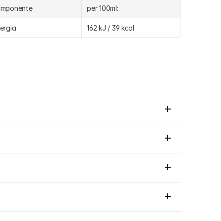
omponente
per 100ml:
ergia
162 kJ / 39 kcal