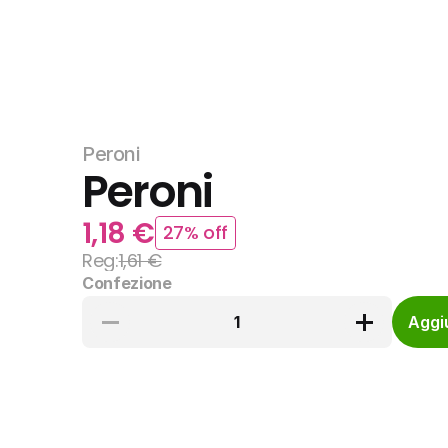
Peroni
Peroni
1,18 €
27% off
Reg:
1,61 €
Confezione
1
Aggiu