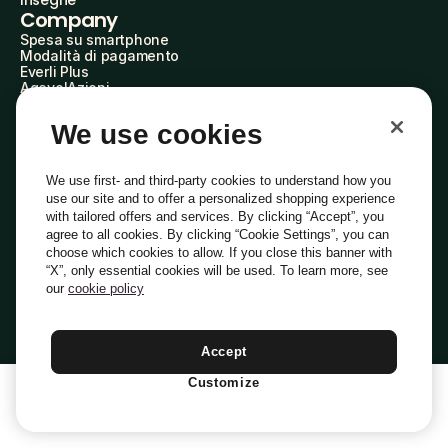
Insegne
Company
Spesa su smartphone
Modalità di pagamento
Everli Plus
AgevolAzioni
Diventa Partner
Advertise with Us
We use cookies
Everli Shoppers
About Us
Scopri chi siamo
We use first- and third-party cookies to understand how you
Everli News
use our site and to offer a personalized shopping experience
Domande frequenti
with tailored offers and services. By clicking “Accept”, you
Lavora con noi
agree to all cookies. By clicking “Cookie Settings”, you can
Diventa Shopper
choose which cookies to allow. If you close this banner with
Investitori
“X”, only essential cookies will be used. To learn more, see
Privacy
Cookie
Preferenze Cookie
Termini e Condizioni
Codice Etico
our
cookie policy
Copyright © 2014-2026 Everli Global Inc.
Italiano
Accept
Customize
1
Aggiungi Al Carrello