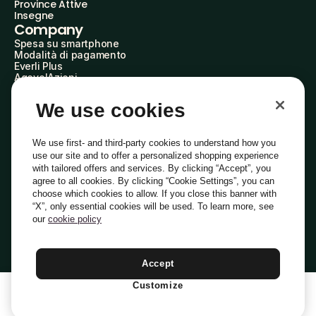
Province Attive
Insegne
Company
Spesa su smartphone
Modalità di pagamento
Everli Plus
AgevolAzioni
Diventa Partner
Advertise with Us
We use cookies
Everli Shoppers
About Us
Scopri chi siamo
We use first- and third-party cookies to understand how you
Everli News
use our site and to offer a personalized shopping experience
Domande frequenti
with tailored offers and services. By clicking “Accept”, you
Lavora con noi
agree to all cookies. By clicking “Cookie Settings”, you can
Diventa Shopper
choose which cookies to allow. If you close this banner with
Investitori
“X”, only essential cookies will be used. To learn more, see
Privacy
Cookie
Preferenze Cookie
Termini e Condizioni
Codice Etico
our
cookie policy
Copyright © 2014-2026 Everli Global Inc.
Italiano
Accept
Customize
1
Aggiungi Al Carrello