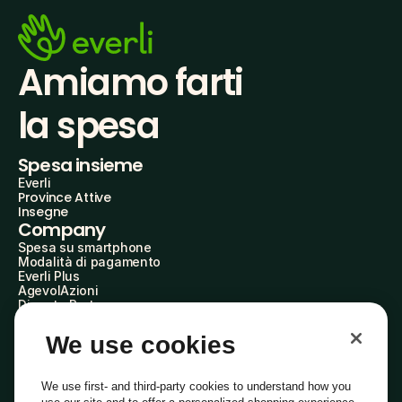
Amiamo farti
la spesa
Spesa insieme
Everli
Province Attive
Insegne
Company
Spesa su smartphone
Modalità di pagamento
Everli Plus
AgevolAzioni
Diventa Partner
Advertise with Us
Everli Shoppers
We use cookies
About Us
Scopri chi siamo
Everli News
We use first- and third-party cookies to understand how you
Domande frequenti