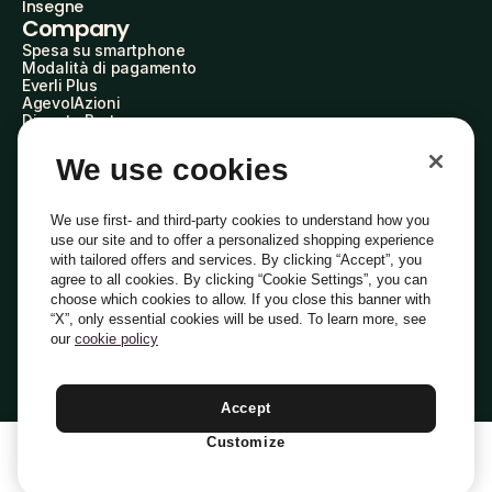
Insegne
Company
Spesa su smartphone
Modalità di pagamento
Everli Plus
AgevolAzioni
Diventa Partner
Advertise with Us
Everli Shoppers
We use cookies
About Us
Scopri chi siamo
Everli News
We use first- and third-party cookies to understand how you
Domande frequenti
use our site and to offer a personalized shopping experience
Lavora con noi
with tailored offers and services. By clicking “Accept”, you
Diventa Shopper
agree to all cookies. By clicking “Cookie Settings”, you can
Investitori
choose which cookies to allow. If you close this banner with
Privacy
Cookie
Preferenze Cookie
“X”, only essential cookies will be used. To learn more, see
Termini e Condizioni
Codice Etico
our
cookie policy
Indirizzo PEC: everli@pec.it - indirizzo DPO: dpo@everli.com
Copyright © 2014-2026 Everli Global Inc.
Italiano
Accept
Customize
1
Aggiungi Al Carrello