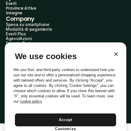
Everli
Province Attive
Insegne
Company
Spesa su smartphone
Modalità di pagamento
Everli Plus
AgevolAzioni
Diventa Partner
Advertise with Us
Everli Shoppers
We use cookies
About Us
Scopri chi siamo
Everli News
We use first- and third-party cookies to understand how you
Domande frequenti
use our site and to offer a personalized shopping experience
Lavora con noi
with tailored offers and services. By clicking “Accept”, you
Diventa Shopper
agree to all cookies. By clicking “Cookie Settings”, you can
Investitori
choose which cookies to allow. If you close this banner with
Privacy
Cookie
Preferenze Cookie
“X”, only essential cookies will be used. To learn more, see
Termini e Condizioni
Codice Etico
our
cookie policy
Indirizzo PEC: everli@pec.it - indirizzo DPO: dpo@everli.com
Copyright © 2014-2026 Everli Global Inc.
Italiano
Accept
Customize