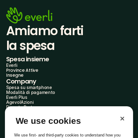
Amiamo farti
la spesa
Spesa insieme
Everli
Province Attive
Insegne
Company
Spesa su smartphone
Modalità di pagamento
Everli Plus
AgevolAzioni
Diventa Partner
Advertise with Us
Everli Shoppers
We use cookies
About Us
Scopri chi siamo
Everli News
We use first- and third-party cookies to understand how you