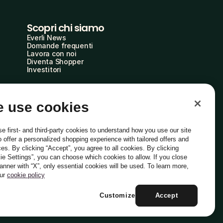
Scopri chi siamo
Everli News
Domande frequenti
Lavora con noi
Diventa Shopper
Investitori
 use cookies
e first- and third-party cookies to understand how you use our site
o offer a personalized shopping experience with tailored offers and
ces. By clicking “Accept”, you agree to all cookies. By clicking
ie Settings”, you can choose which cookies to allow. If you close
Italiano
banner with “X”, only essential cookies will be used. To learn more,
our
cookie policy
Customize
Accept