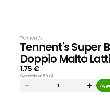
Tennent's
Tennent's Super Bi
Doppio Malto Latt
1,75 €
Confezione 50 Cl
1
Aggiu