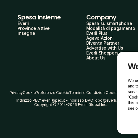
Spesa insieme
Company
Everli
Spesa su smartphone
Province Attive
Modalità di pagamento
Insegne
Everli Plus
AgevolAzioni
Diventa Partner
Advertise with Us
Everli Shoppers
About Us
We
We us
and t
servi
Privacy
Cookie
Preferenze Cookie
Termini e Condizioni
Codice Etico
“Cook
Indirizzo PEC: everli@pec.it - indirizzo DPO: dpo@everli.com
this 
Copyright © 2014-2026 Everli Global Inc.
see 