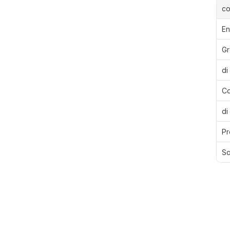
c
En
Gr
di
Ca
di
Pr
Sa