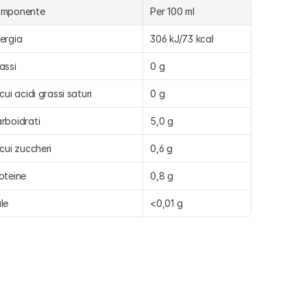
omponente
Per 100 ml
ergia
306 kJ/73 kcal
assi
0 g
 cui acidi grassi saturi
0 g
rboidrati
5,0 g
 cui zuccheri
0,6 g
oteine
0,8 g
le
<0,01 g