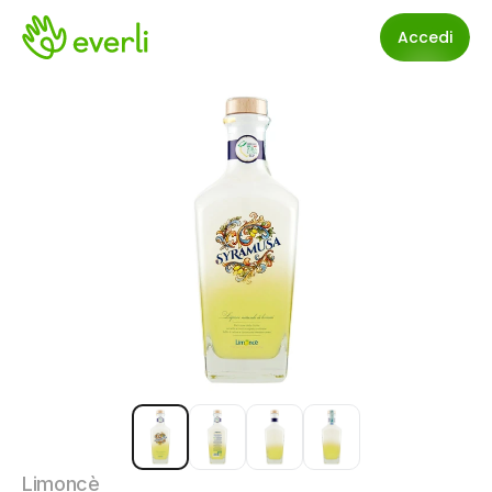
Accedi
Limoncè